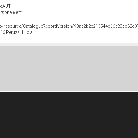
rdAUT
rsone e enti
rco/resource/CatalogueRecordVersion/93ae2b2e213544b66e83db82d0
6 Peruzzi, Lucia