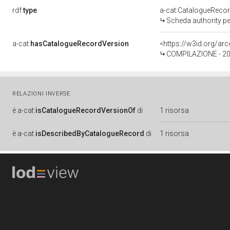
rdf:
type
a-cat:CatalogueReco
Scheda authority pe
a-cat:
hasCatalogueRecordVersion
<https://w3id.org/a
COMPILAZIONE - 201
RELAZIONI INVERSE
è
a-cat:
isCatalogueRecordVersionOf
di
1 risorsa
è
a-cat:
isDescribedByCatalogueRecord
di
1 risorsa