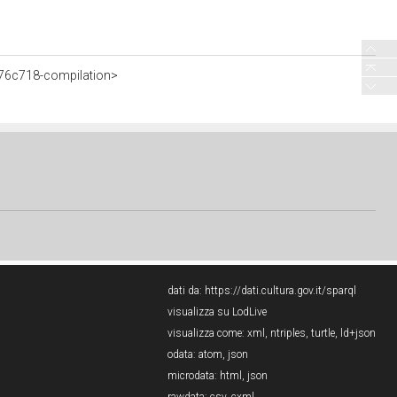
76c718-compilation>
dati da:
https://dati.cultura.gov.it/sparql
visualizza su LodLive
visualizza come:
xml
,
ntriples
,
turtle
,
ld+json
odata:
atom
,
json
microdata:
html
,
json