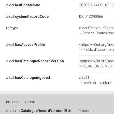
a-cat:
lastUpdateDate
2026-02-24 08:10:11
a-cat:
systemRecordCode
ICCD12390066
rdf:
type
a-cat:CatalogueReco
Scheda Contenitore 
a-cat:
hasAccessProfile
<https://w3id.org/a
Profilo d'accesso a
a-cat:
hasCatalogueRecordVersion
<https://w3id.org/a
REDAZIONE E VERIFI
a-cat:
hasCataloguingLevel
a-cat:I
Livello di Inventario
RELAZIONI INVERSE
è
a-cat:
isCatalogueRecordVersionOf
di
1 risorsa