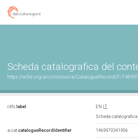
Scheda catalografica del cont
https://w3id.org/arco/resource/CatalogueRecordCF/1469
rdfs:
label
EN
IT
Scheda catalografica
a-cat:
catalogueRecordIdentifier
1469970341906