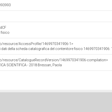
.393993
rdCF
fisico
rco/resource/AccessProfile/1469970341906-1>
i dati della scheda catalografica del contenitore fisico 1469970341906: 
rco/resource/CatalogueRecordVersion/1469970341906-compilation>
CA SCIENTIFICA - 2018 Bressan, Paola