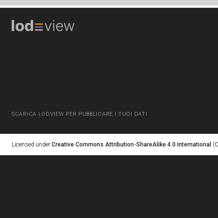
SCARICA LODVIEW PER PUBBLICARE I TUOI DATI
Licensed under
Creative Commons Attribution-ShareAlike 4.0 International
(C