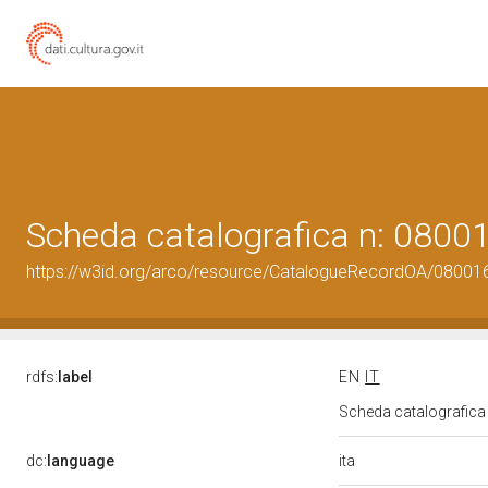
Scheda catalografica n: 080
https://w3id.org/arco/resource/CatalogueRecordOA/0800
rdfs:
label
EN
IT
Scheda catalografic
ita
dc:
language