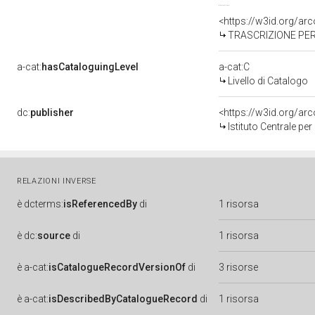
<https://w3id.org/a
TRASCRIZIONE PER
a-cat:
hasCataloguingLevel
a-cat:C
Livello di Catalogo
dc:
publisher
<https://w3id.org/a
Istituto Centrale pe
RELAZIONI INVERSE
è
dcterms:
isReferencedBy
di
1 risorsa
è
dc:
source
di
1 risorsa
è
a-cat:
isCatalogueRecordVersionOf
di
3 risorse
è
a-cat:
isDescribedByCatalogueRecord
di
1 risorsa