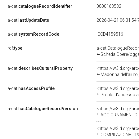
a-cat:
catalogueRecordIdentifier
0800163532
a-cat:
lastUpdateDate
2026-04-21 06:31:54
a-cat:
systemRecordCode
ICCD4159516
rdf:
type
a-cat:CatalogueReco
Scheda Opere/oggett
a-cat:
describesCulturalProperty
<https://w3id.org/ar
Madonna dell'aiuto, Mado
a-cat:
hasAccessProfile
<https://w3id.org/a
Profilo d'accesso a
a-cat:
hasCatalogueRecordVersion
<https://w3id.org/a
AGGIORNAMENTO - R
<https://w3id.org/a
COMPILAZIONE - 199