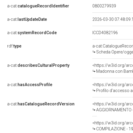
a-cat:
catalogueRecordIdentifier
0800279939
a-cat:
lastUpdateDate
2026-03-30 07:48:09
a-cat:
systemRecordCode
ICCD4082196
rdf:
type
a-cat:CatalogueReco
Scheda Opere/oggett
a-cat:
describesCulturalProperty
<https://w3id.org/ar
Madonna con Bambin
a-cat:
hasAccessProfile
<https://w3id.org/a
Profilo d'accesso a
a-cat:
hasCatalogueRecordVersion
<https://w3id.org/a
AGGIORNAMENTO - R
<https://w3id.org/a
COMPILAZIONE - 199