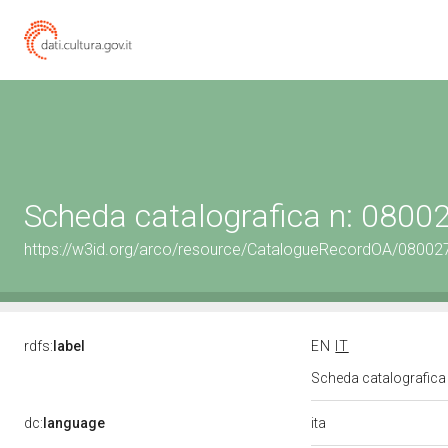
Scheda catalografica n: 080
https://w3id.org/arco/resource/CatalogueRecordOA/0800
rdfs:
label
EN
IT
Scheda catalografic
ita
dc:
language