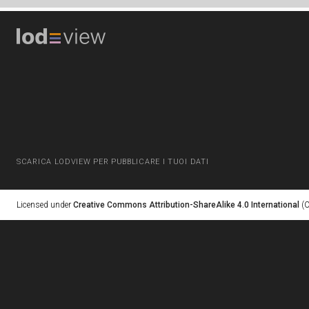
SCARICA LODVIEW PER PUBBLICARE I TUOI DATI
Licensed under
Creative Commons Attribution-ShareAlike 4.0 International
(C