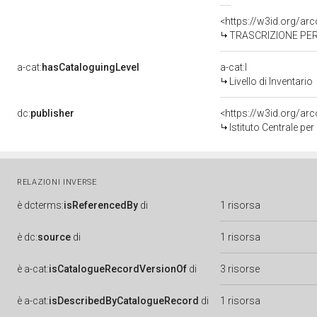
<https://w3id.org/a
TRASCRIZIONE PER
a-cat:
hasCataloguingLevel
a-cat:I
Livello di Inventario
dc:
publisher
<https://w3id.org/a
Istituto Centrale pe
RELAZIONI INVERSE
è
dcterms:
isReferencedBy
di
1 risorsa
è
dc:
source
di
1 risorsa
è
a-cat:
isCatalogueRecordVersionOf
di
3 risorse
è
a-cat:
isDescribedByCatalogueRecord
di
1 risorsa