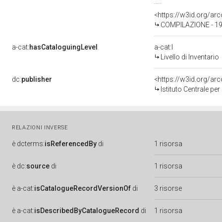
<https://w3id.org/a
COMPILAZIONE - 19
a-cat:
hasCataloguingLevel
a-cat:I
Livello di Inventario
dc:
publisher
<https://w3id.org/a
Istituto Centrale pe
RELAZIONI INVERSE
è
dcterms:
isReferencedBy
di
1 risorsa
è
dc:
source
di
1 risorsa
è
a-cat:
isCatalogueRecordVersionOf
di
3 risorse
è
a-cat:
isDescribedByCatalogueRecord
di
1 risorsa