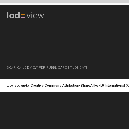
SCARICA LODVIEW PER PUBBLICARE I TUOI DATI
Licensed under
Creative Commons Attribution-ShareAlike 4.0 International
(C