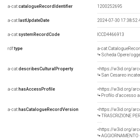
a-cat:
catalogueRecordIdentifier
1200252695
a-cat:
lastUpdateDate
2024-07-30 17:38:52
a-cat:
systemRecordCode
ICCD4466913
rdf:
type
a-cat:CatalogueReco
Scheda Opere/oggett
a-cat:
describesCulturalProperty
<https://w3id.org/ar
San Cesareo incatenato davanti 
a-cat:
hasAccessProfile
<https://w3id.org/a
Profilo d'accesso a
a-cat:
hasCatalogueRecordVersion
<https://w3id.org/a
TRASCRIZIONE PER
<https://w3id.org/a
AGGIORNAMENTO - 