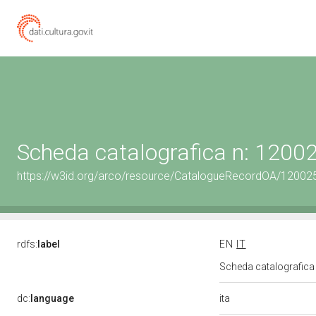
Scheda catalografica n: 120
https://w3id.org/arco/resource/CatalogueRecordOA/1200
rdfs:
label
EN
IT
Scheda catalografic
ita
dc:
language