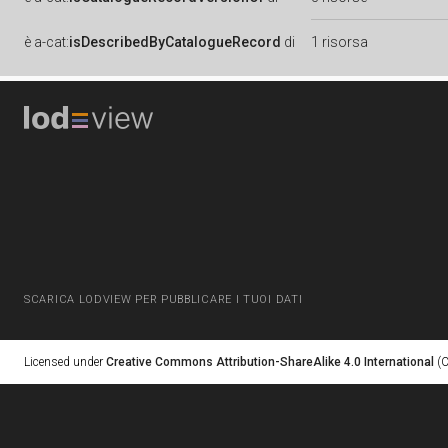
è
a-cat:
isDescribedByCatalogueRecord
di
1 risorsa
SCARICA LODVIEW PER PUBBLICARE I TUOI DATI
Licensed under
Creative Commons Attribution-ShareAlike 4.0 International
(C