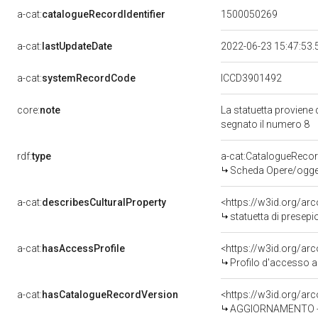
a-cat:
catalogueRecordIdentifier
1500050269
a-cat:
lastUpdateDate
2022-06-23 15:47:53
a-cat:
systemRecordCode
ICCD3901492
core:
note
La statuetta proviene 
segnato il numero 8
rdf:
type
a-cat:CatalogueReco
Scheda Opere/oggett
a-cat:
describesCulturalProperty
<https://w3id.org/ar
statuetta di presepi
a-cat:
hasAccessProfile
<https://w3id.org/a
Profilo d'accesso a
a-cat:
hasCatalogueRecordVersion
<https://w3id.org/a
AGGIORNAMENTO - 