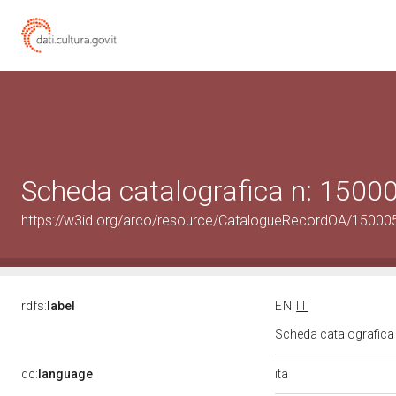
Scheda catalografica n: 150
https://w3id.org/arco/resource/CatalogueRecordOA/1500
rdfs:
label
EN
IT
Scheda catalografic
ita
dc:
language