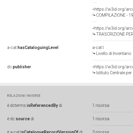
<https://w3id.org/a
COMPILAZIONE - 198
<https://w3id.org/a
TRASCRIZIONE PER
a-cat:
hasCataloguingLevel
a-cat:I
Livello di Inventario
dc:
publisher
<https://w3id.org/a
Istituto Centrale pe
RELAZIONI INVERSE
è
dcterms:
isReferencedBy
di
1 risorsa
è
dc:
source
di
1 risorsa
è
a-cat:
isCatalogueRecordVersionOf
di
3 risorse