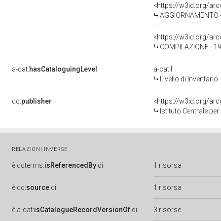
<https://w3id.org/a
AGGIORNAMENTO - 
<https://w3id.org/a
COMPILAZIONE - 198
a-cat:
hasCataloguingLevel
a-cat:I
Livello di Inventario
dc:
publisher
<https://w3id.org/a
Istituto Centrale pe
RELAZIONI INVERSE
è
dcterms:
isReferencedBy
di
1 risorsa
è
dc:
source
di
1 risorsa
è
a-cat:
isCatalogueRecordVersionOf
di
3 risorse