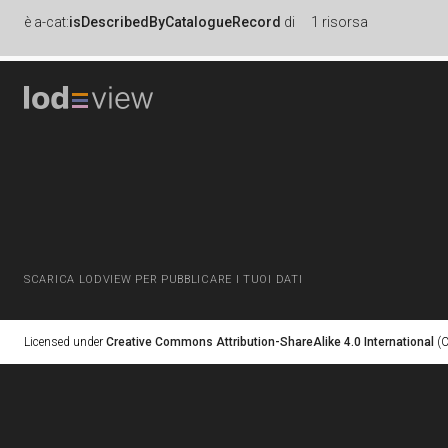
è
a-cat:
isDescribedByCatalogueRecord
di
1 risorsa
SCARICA LODVIEW PER PUBBLICARE I TUOI DATI
Licensed under
Creative Commons Attribution-ShareAlike 4.0 International
(C