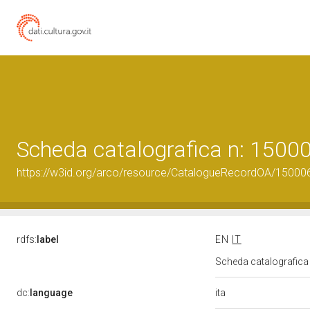
Scheda catalografica n: 150
https://w3id.org/arco/resource/CatalogueRecordOA/1500
rdfs:
label
EN
IT
Scheda catalografic
ita
dc:
language