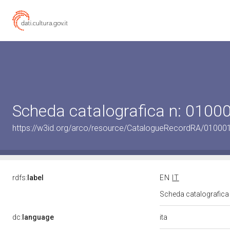
Scheda catalografica n: 010
https://w3id.org/arco/resource/CatalogueRecordRA/01000
rdfs:
label
EN
IT
Scheda catalografic
ita
dc:
language