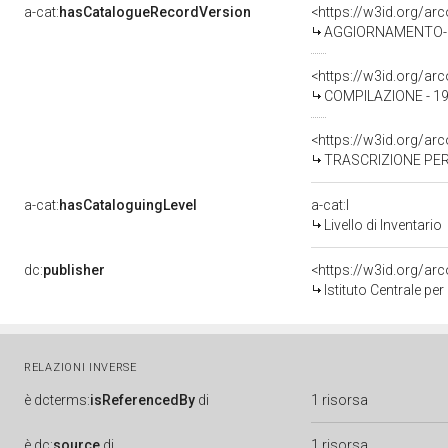
a-cat:
hasCatalogueRecordVersion
<https://w3id.org/a
AGGIORNAMENTO-REVI
<https://w3id.org/a
COMPILAZIONE - 1980
<https://w3id.org/a
TRASCRIZIONE PER 
a-cat:
hasCataloguingLevel
a-cat:I
Livello di Inventario
dc:
publisher
<https://w3id.org/a
Istituto Centrale pe
RELAZIONI INVERSE
è
dcterms:
isReferencedBy
di
1 risorsa
è
dc:
source
di
1 risorsa