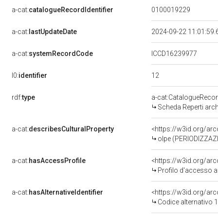
a-cat:
catalogueRecordIdentifier
0100019229
a-cat:
lastUpdateDate
2024-09-22 11:01:59
a-cat:
systemRecordCode
ICCD16239977
12
l0:
identifier
rdf:
type
a-cat:CatalogueReco
Scheda Reperti arch
a-cat:
describesCulturalProperty
<https://w3id.org/a
olpe (PERIODIZZAZI
a-cat:
hasAccessProfile
<https://w3id.org/a
Profilo d'accesso a
a-cat:
hasAlternativeIdentifier
<https://w3id.org/arc
Codice alternativo 