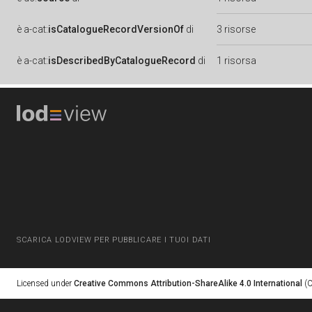
è
a-cat:
isCatalogueRecordVersionOf
di
3 risorse
è
a-cat:
isDescribedByCatalogueRecord
di
1 risorsa
SCARICA LODVIEW PER PUBBLICARE I TUOI DATI
Licensed under
Creative Commons Attribution-ShareAlike 4.0 International
(C