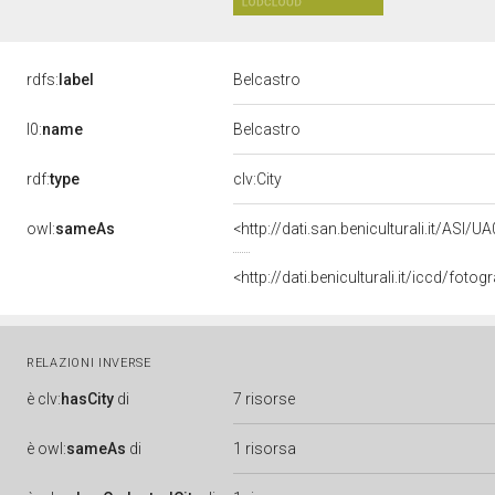
rdfs:
label
Belcastro
l0:
name
Belcastro
rdf:
type
clv:City
owl:
sameAs
<http://dati.san.beniculturali.it/ASI/
<http://dati.beniculturali.it/iccd/fo
RELAZIONI INVERSE
è
clv:
hasCity
di
7 risorse
è
owl:
sameAs
di
1 risorsa