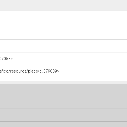
UA07057>
tografico/resource/place/c_079009>