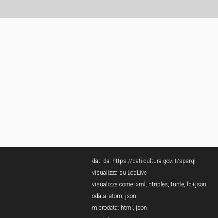
dati da:
https://dati.cultura.gov.it/sparql
visualizza su LodLive
visualizza come:
xml
,
ntriples
,
turtle
,
ld+json
odata:
atom
,
json
microdata:
html
,
json