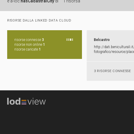
è
a-loc:
hasCadastralCity
di
1 risorsa
RISORSE DALLA LINKED DATA CLOUD
risorse connesse
3
Belcastro
risorse non online
1
http:​/​/​dati.​beniculturali.​it
risorse caricate
1
fotografico/​resource/​pla
3 RISORSE CONNESSE