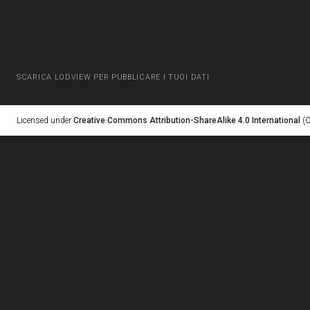
SCARICA LODVIEW PER PUBBLICARE I TUOI DATI
Licensed under
Creative Commons Attribution-ShareAlike 4.0 International
(C