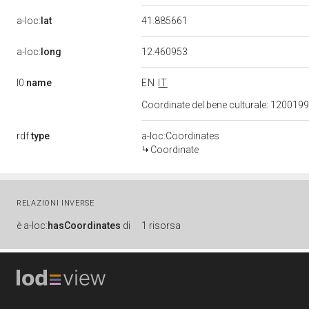
a-loc:
lat
41.885661
a-loc:
long
12.460953
l0:
name
EN
IT
Coordinate del bene culturale: 12001
rdf:
type
a-loc:Coordinates
Coordinate
RELAZIONI INVERSE
è
a-loc:
hasCoordinates
di
1 risorsa