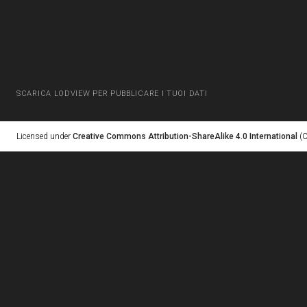
SCARICA LODVIEW PER PUBBLICARE I TUOI DATI
Licensed under
Creative Commons Attribution-ShareAlike 4.0 International
(C