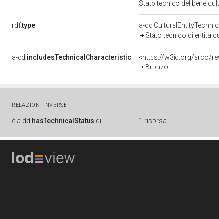
Stato tecnico del bene cu
rdf:
type
a-dd:CulturalEntityTechni
Stato tecnico di entità c
a-dd:
includesTechnicalCharacteristic
<https://w3id.org/arco/r
Bronzo
RELAZIONI INVERSE
è
a-dd:
hasTechnicalStatus
di
1 risorsa