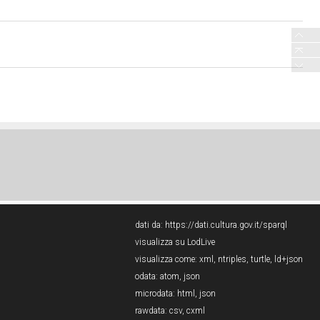
dati da:
https://dati.cultura.gov.it/sparql
visualizza su LodLive
visualizza come:
xml
,
ntriples
,
turtle
,
ld+json
odata:
atom
,
json
microdata:
html
,
json
rawdata:
csv
,
cxml