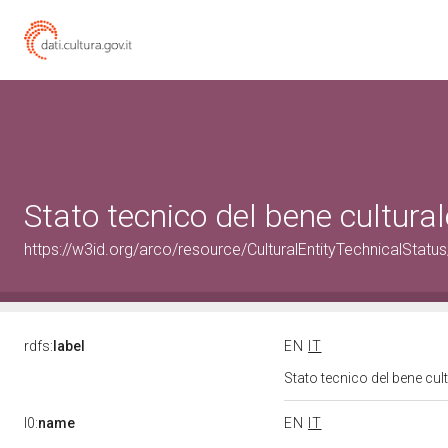
Stato tecnico del bene cultur
https://w3id.org/arco/resource/CulturalEntityTechnicalStat
rdfs:
label
EN
IT
Stato tecnico del bene cu
l0:
name
EN
IT