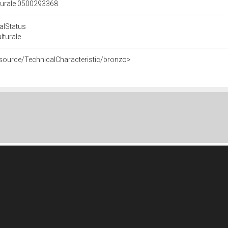
lturale 0500293368
calStatus
ulturale
esource/TechnicalCharacteristic/bronzo>