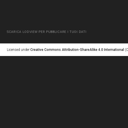
SCARICA LODVIEW PER PUBBLICARE I TUOI DATI
Licensed under
Creative Commons Attribution-ShareAlike 4.0 International
(C