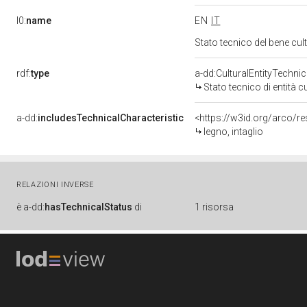
l0:
name
EN
IT
Stato tecnico del bene cu
rdf:
type
a-dd:CulturalEntityTechni
Stato tecnico di entità c
a-dd:
includesTechnicalCharacteristic
<https://w3id.org/arco/re
legno, intaglio
RELAZIONI INVERSE
è
a-dd:
hasTechnicalStatus
di
1 risorsa