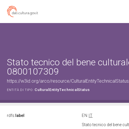
Stato tecnico del bene cultural
0800107309
https://w3id.org/arco/resource/CulturalEntityTechnicalStat
CulturalEntityTechnicalStatus
ENTITÀ DI TIPO:
rdfs:
label
EN
IT
Stato tecnico del bene cu