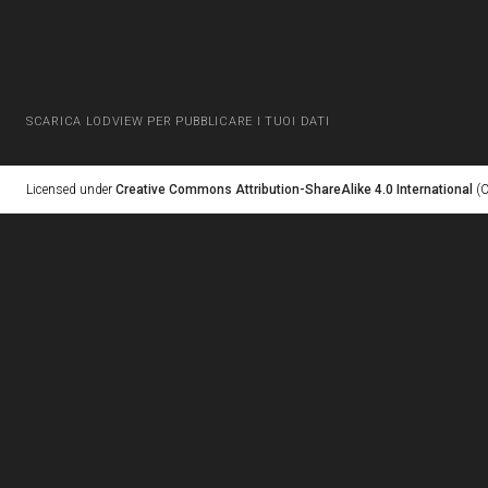
SCARICA LODVIEW PER PUBBLICARE I TUOI DATI
Licensed under
Creative Commons Attribution-ShareAlike 4.0 International
(C