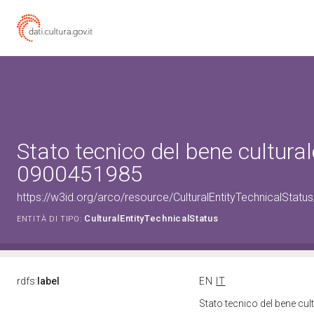
Stato tecnico del bene cultural
0900451985
https://w3id.org/arco/resource/CulturalEntityTechnicalStat
CulturalEntityTechnicalStatus
ENTITÀ DI TIPO:
rdfs:
label
EN
IT
Stato tecnico del bene cu