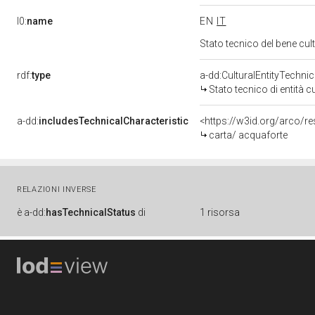
l0:
name
EN
IT
Stato tecnico del bene cu
rdf:
type
a-dd:CulturalEntityTechni
Stato tecnico di entità c
a-dd:
includesTechnicalCharacteristic
<https://w3id.org/arco/r
carta/ acquaforte
RELAZIONI INVERSE
è
a-dd:
hasTechnicalStatus
di
1 risorsa