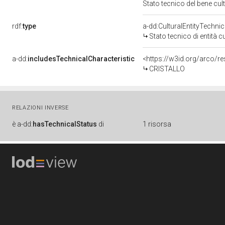
Stato tecnico del bene cu
rdf:
type
a-dd:CulturalEntityTechni
Stato tecnico di entità c
a-dd:
includesTechnicalCharacteristic
<https://w3id.org/arco/re
CRISTALLO
RELAZIONI INVERSE
è
a-dd:
hasTechnicalStatus
di
1 risorsa