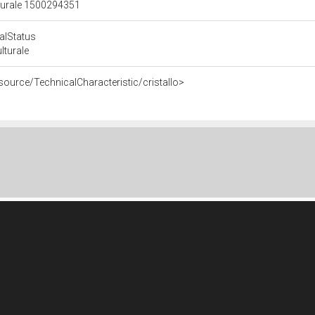
lturale 1500294351
calStatus
ulturale
source/TechnicalCharacteristic/cristallo>