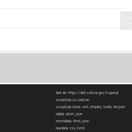
dati da:
https://dati.cultura.gov.it/sparql
visualizza su LodLive
visualizza come:
xml
,
ntriples
,
turtle
,
ld+json
odata:
atom
,
json
microdata:
html
,
json
rawdata:
csv
,
cxml