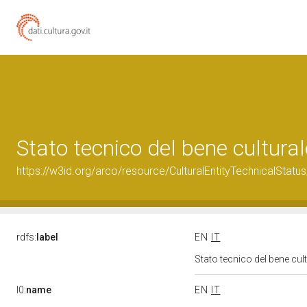
Stato tecnico del bene cultur
https://w3id.org/arco/resource/CulturalEntityTechnicalStat
rdfs:
label
EN
IT
Stato tecnico del bene cu
l0:
name
EN
IT