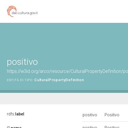
positivo
https://w3id.org/arco/resource/CulturalPropertyDefinition/po
CulturalPropertyDefinition
ENTITÀ DI TIPO:
rdfs:
label
positivo
Positivo
positivo
Positivo
l0:
name