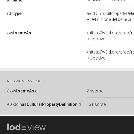
rdf:
type
a-dd:CulturalPropertyDefi
Definizione del bene cul
owl:
sameAs
<https://w3id.org/arco/r
positivo
<https://w3id.org/arco/r
positivo
RELAZIONI INVERSE
è
owl:
sameAs
di
2 risorse
è
a-dd:
hasCulturalPropertyDefinition
di
13 risorse