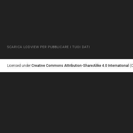
SCARICA LODVIEW PER PUBBLICARE I TUOI DATI
Licensed under
Creative Commons Attribution-ShareAlike 4.0 International
(C