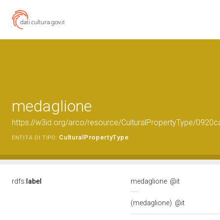
medaglione
https://w3id.org/arco/resource/CulturalPropertyType/09
CulturalPropertyType
ENTITÀ DI TIPO:
rdfs:
label
medaglione
@it
(medaglione)
@it