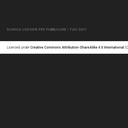
SCARICA LODVIEW PER PUBBLICARE I TUOI DATI
Licensed under
Creative Commons Attribution-ShareAlike 4.0 International
(C