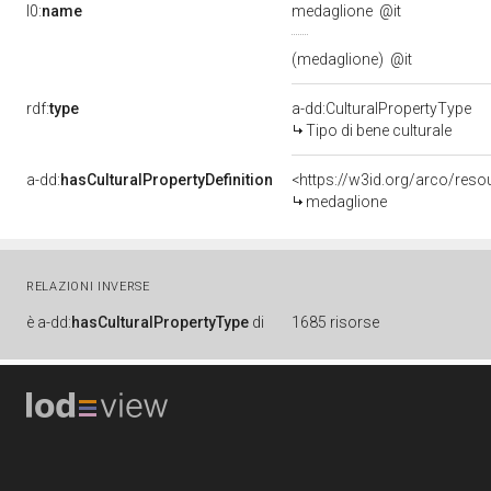
l0:
name
medaglione
@it
(medaglione)
@it
rdf:
type
a-dd:CulturalPropertyType
Tipo di bene culturale
a-dd:
hasCulturalPropertyDefinition
<https://w3id.org/arco/reso
medaglione
RELAZIONI INVERSE
è
a-dd:
hasCulturalPropertyType
di
1685 risorse