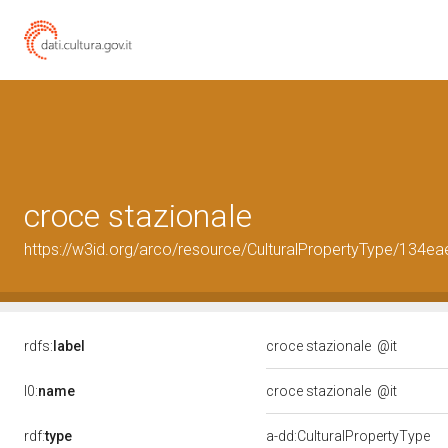
croce stazionale
https://w3id.org/arco/resource/CulturalPropertyType/13
rdfs:
label
croce stazionale
@it
l0:
name
croce stazionale
@it
rdf:
type
a-dd:CulturalPropertyType