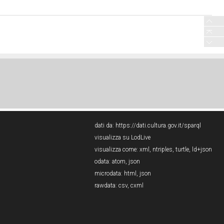
dati da:
https://dati.cultura.gov.it/sparql
visualizza su LodLive
visualizza come:
xml
,
ntriples
,
turtle
,
ld+json
odata:
atom
,
json
microdata:
html
,
json
rawdata:
csv
,
cxml