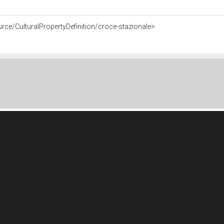
rce/CulturalPropertyDefinition/croce-stazionale>