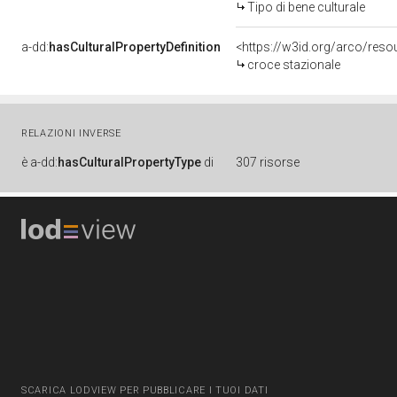
Tipo di bene culturale
a-dd:
hasCulturalPropertyDefinition
<https://w3id.org/arco/resou
croce stazionale
RELAZIONI INVERSE
è
a-dd:
hasCulturalPropertyType
di
307 risorse
SCARICA LODVIEW PER PUBBLICARE I TUOI DATI