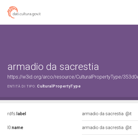
armadio da sacrestia
https://w3id.org/arco/resource/CulturalPropertyType/35
CulturalPropertyType
ENTITÀ DI TIPO:
rdfs:
label
armadio da sacrestia
@it
l0:
name
armadio da sacrestia
@it