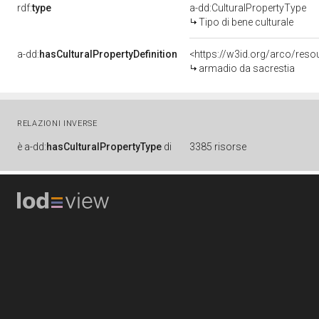
rdf:
type
a-dd:CulturalPropertyType
Tipo di bene culturale
a-dd:
hasCulturalPropertyDefinition
<https://w3id.org/arco/reso
armadio da sacrestia
RELAZIONI INVERSE
è
a-dd:
hasCulturalPropertyType
di
3385 risorse