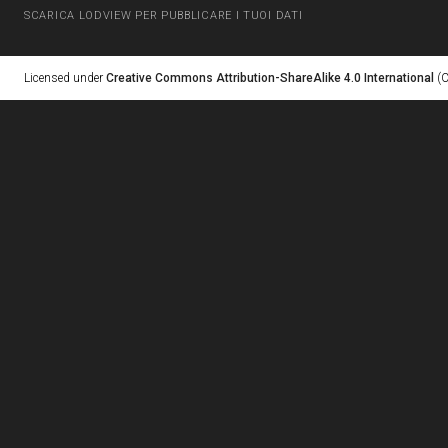
SCARICA LODVIEW PER PUBBLICARE I TUOI DATI
Licensed under
Creative Commons Attribution-ShareAlike 4.0 International
(C