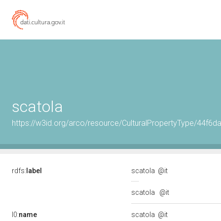
scatola
https://w3id.org/arco/resource/CulturalPropertyType/44
rdfs:
label
scatola
@it
scatola
@it
l0:
name
scatola
@it