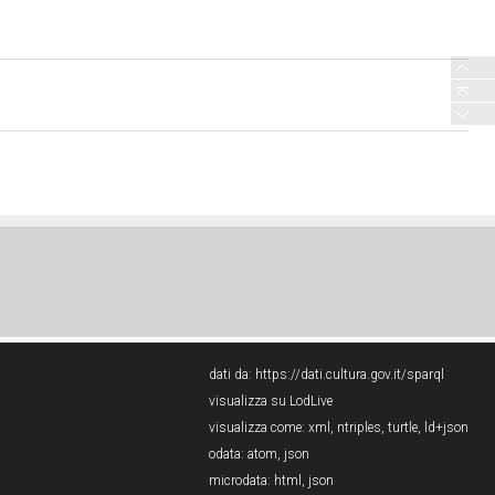
dati da:
https://dati.cultura.gov.it/sparql
visualizza su LodLive
visualizza come:
xml
,
ntriples
,
turtle
,
ld+json
odata:
atom
,
json
microdata:
html
,
json