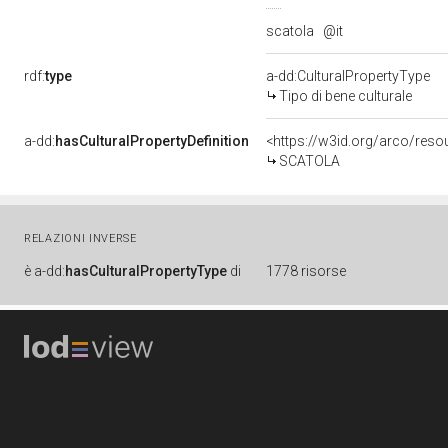
scatola
@it
rdf:
type
a-dd:CulturalPropertyType
Tipo di bene culturale
a-dd:
hasCulturalPropertyDefinition
<https://w3id.org/arco/resou
SCATOLA
RELAZIONI INVERSE
è
a-dd:
hasCulturalPropertyType
di
1778 risorse