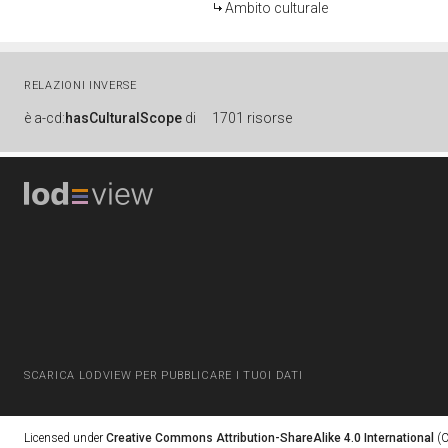
Ambito culturale
RELAZIONI INVERSE
è
a-cd:
hasCulturalScope
di
1701 risorse
SCARICA LODVIEW PER PUBBLICARE I TUOI DATI
Licensed under
Creative Commons Attribution-ShareAlike 4.0 International
(C