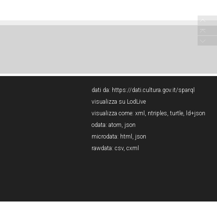
dati da:
https://dati.cultura.gov.it/sparql
visualizza su LodLive
visualizza come:
xml
,
ntriples
,
turtle
,
ld+json
odata:
atom
,
json
microdata:
html
,
json
rawdata:
csv
,
cxml