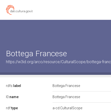
Bottega Francese
https://w3id.org/arco/resource/CulturalScope/bottega-fran
rdfs:
label
Bottega Francese
l0:
name
Bottega Francese
rdf:
type
a-cd:CulturalScope