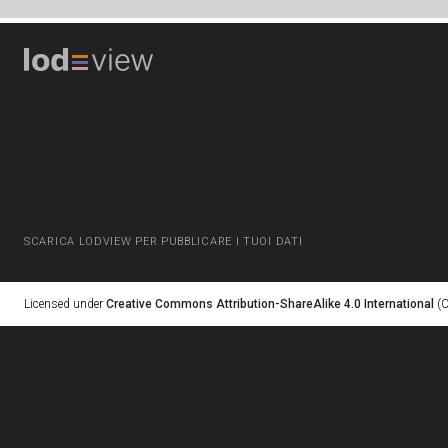
SCARICA LODVIEW PER PUBBLICARE I TUOI DATI
Licensed under
Creative Commons Attribution-ShareAlike 4.0 International
(C