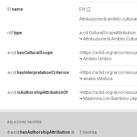
l0:
name
EN
IT
Attribuzione di ambito cultur
rdf:
type
a-cd:CulturalScopeAttribution
Attribuzione di Ambito Cultu
a-cd:
hasCulturalScope
<https://w3id.org/arco/reso
Ambito Umbro
a-cd:
hasInterpretationCriterion
<https://w3id.org/arco/resourc
analisi stilistica
a-cd:
isAuthorshipAttributionOf
<https://w3id.org/arco/resou
Madonna con Bambino (dipi
RELAZIONI INVERSE
è
a-cd:
hasAuthorshipAttribution
di
1 risorsa