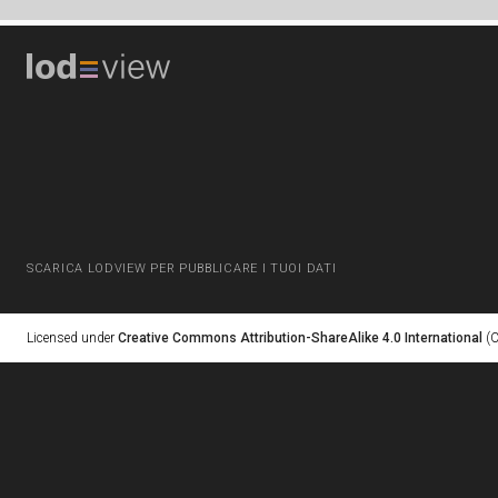
SCARICA LODVIEW PER PUBBLICARE I TUOI DATI
Licensed under
Creative Commons Attribution-ShareAlike 4.0 International
(C