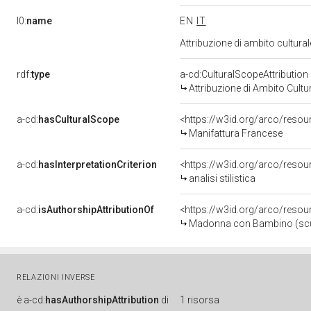
l0:
name
EN
IT
Attribuzione di ambito cultur
rdf:
type
a-cd:CulturalScopeAttribution
Attribuzione di Ambito Cultu
a-cd:
hasCulturalScope
<https://w3id.org/arco/resou
Manifattura Francese
a-cd:
hasInterpretationCriterion
<https://w3id.org/arco/resourc
analisi stilistica
a-cd:
isAuthorshipAttributionOf
<https://w3id.org/arco/resou
Madonna con Bambino (scult
RELAZIONI INVERSE
è
a-cd:
hasAuthorshipAttribution
di
1 risorsa