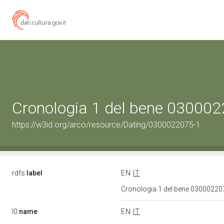
Cronologia 1 del bene 03000
https://w3id.org/arco/resource/Dating/0300022075-1
rdfs:
label
EN
IT
Cronologia 1 del bene 0300022
l0:
name
EN
IT