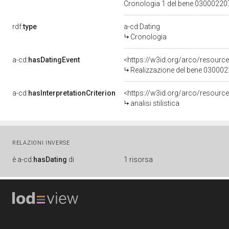
Cronologia 1 del bene 0300022
rdf:
type
a-cd:Dating
Cronologia
a-cd:
hasDatingEvent
<https://w3id.org/arco/resourc
Realizzazione del bene 03000
a-cd:
hasInterpretationCriterion
<https://w3id.org/arco/resource/I
analisi stilistica
RELAZIONI INVERSE
è
a-cd:
hasDating
di
1 risorsa