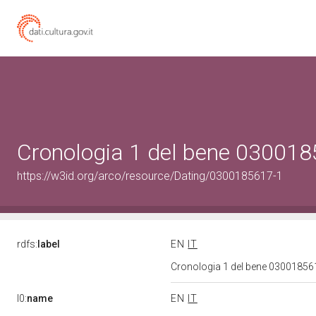
Cronologia 1 del bene 03001
https://w3id.org/arco/resource/Dating/0300185617-1
rdfs:
label
EN
IT
Cronologia 1 del bene 0300185
l0:
name
EN
IT