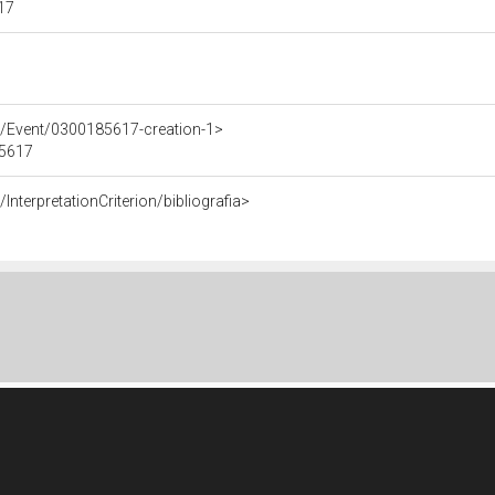
617
e/Event/0300185617-creation-1>
85617
InterpretationCriterion/bibliografia>