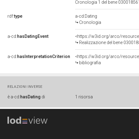
Cronologia 1 del bene 0300185
rdf:
type
a-cd:Dating
Cronologia
a-cd:
hasDatingEvent
<https://w3id.org/arco/resourc
Realizzazione del bene 03001
a-cd:
hasInterpretationCriterion
<https://w3id.org/arco/resource/
bibliografia
RELAZIONI INVERSE
è
a-cd:
hasDating
di
1 risorsa