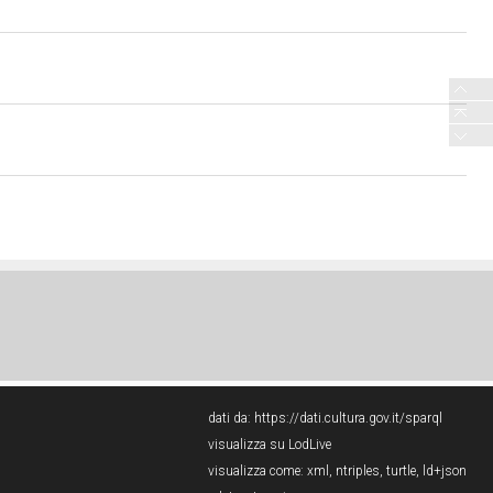
dati da:
https://dati.cultura.gov.it/sparql
visualizza su LodLive
visualizza come:
xml
,
ntriples
,
turtle
,
ld+json