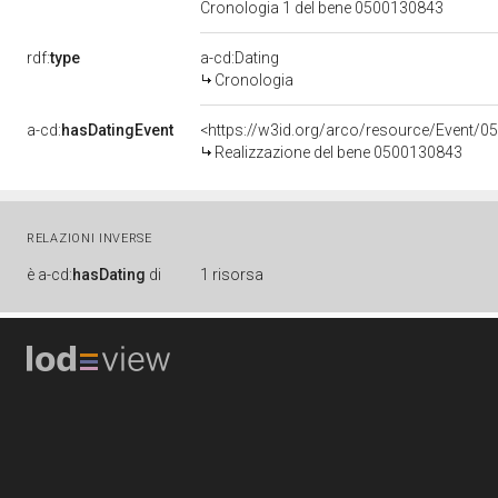
Cronologia 1 del bene 0500130843
rdf:
type
a-cd:Dating
Cronologia
a-cd:
hasDatingEvent
<https://w3id.org/arco/resource/Event/0
Realizzazione del bene 0500130843
RELAZIONI INVERSE
è
a-cd:
hasDating
di
1 risorsa