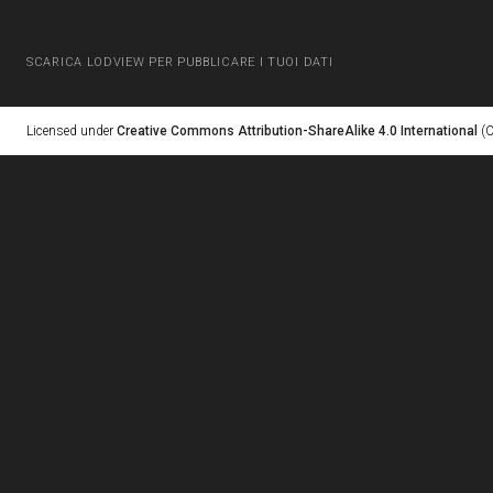
SCARICA LODVIEW PER PUBBLICARE I TUOI DATI
Licensed under
Creative Commons Attribution-ShareAlike 4.0 International
(C