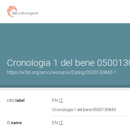
Cronologia 1 del bene 05001
https://w3id.org/arco/resource/Dating/0500130843-1
rdfs:
label
EN
IT
Cronologia 1 del bene 0500130843
l0:
name
EN
IT