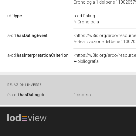
Cronologia 1 del bene 1100205
rdf:
type
a-cd:Dating
Cronologia
a-cd:
hasDatingEvent
<https://w3id.org/arco/resourc
Realizzazione del bene 11002
a-cd:
hasInterpretationCriterion
<https://w3id.org/arco/resource/
bibliografia
RELAZIONI INVERSE
è
a-cd:
hasDating
di
1 risorsa