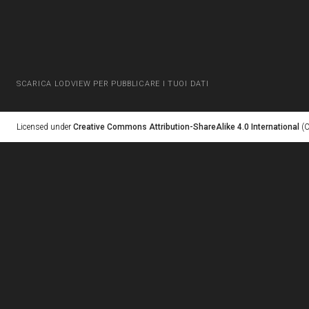
SCARICA LODVIEW PER PUBBLICARE I TUOI DATI
Licensed under
Creative Commons Attribution-ShareAlike 4.0 International
(C