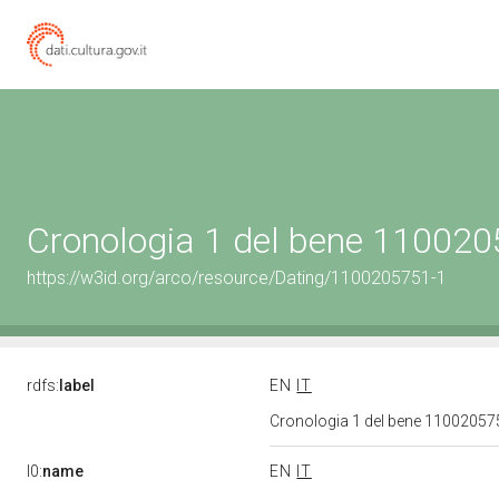
Cronologia 1 del bene 11002
https://w3id.org/arco/resource/Dating/1100205751-1
rdfs:
label
EN
IT
Cronologia 1 del bene 1100205
l0:
name
EN
IT