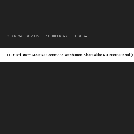
SCARICA LODVIEW PER PUBBLICARE I TUOI DATI
Licensed under
Creative Commons Attribution-ShareAlike 4.0 International
(C