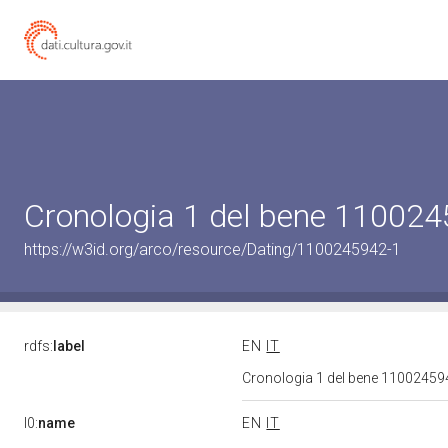
Cronologia 1 del bene 11002
https://w3id.org/arco/resource/Dating/1100245942-1
rdfs:
label
EN
IT
Cronologia 1 del bene 1100245
l0:
name
EN
IT