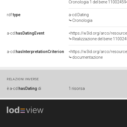
Cronologia 1 del bene 1100245
rdf:
type
a-cd:Dating
Cronologia
a-cd:
hasDatingEvent
<https://w3id.org/arco/resourc
Realizzazione del bene 11002
a-cd:
hasInterpretationCriterion
<https://w3id.org/arco/resource
documentazione
RELAZIONI INVERSE
è
a-cd:
hasDating
di
1 risorsa