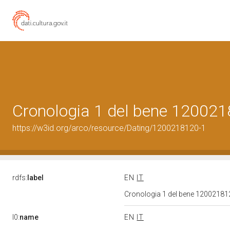
Cronologia 1 del bene 12002
https://w3id.org/arco/resource/Dating/1200218120-1
rdfs:
label
EN
IT
Cronologia 1 del bene 1200218
l0:
name
EN
IT