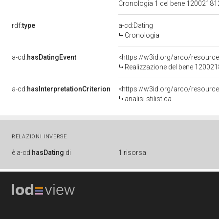
Cronologia 1 del bene 1200218
rdf:
type
a-cd:Dating
Cronologia
a-cd:
hasDatingEvent
<https://w3id.org/arco/resourc
Realizzazione del bene 12002
a-cd:
hasInterpretationCriterion
<https://w3id.org/arco/resource/I
analisi stilistica
RELAZIONI INVERSE
è
a-cd:
hasDating
di
1 risorsa