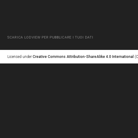
SCARICA LODVIEW PER PUBBLICARE I TUOI DATI
Licensed under
Creative Commons Attribution-ShareAlike 4.0 International
(C