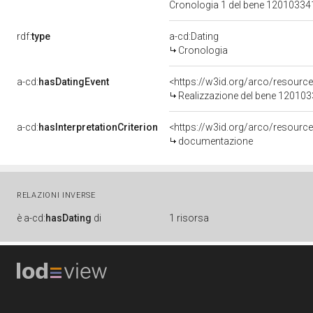
Cronologia 1 del bene 1201033
rdf:
type
a-cd:Dating
Cronologia
a-cd:
hasDatingEvent
<https://w3id.org/arco/resourc
Realizzazione del bene 12010
a-cd:
hasInterpretationCriterion
<https://w3id.org/arco/resource
documentazione
RELAZIONI INVERSE
è
a-cd:
hasDating
di
1 risorsa