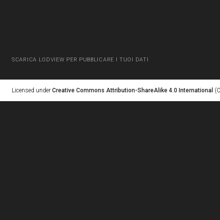
SCARICA LODVIEW PER PUBBLICARE I TUOI DATI
Licensed under
Creative Commons Attribution-ShareAlike 4.0 International
(C