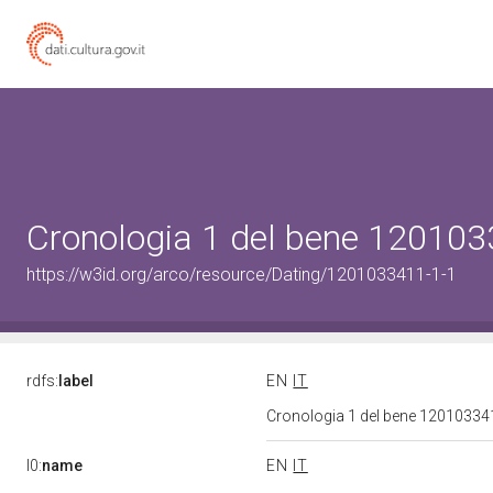
Cronologia 1 del bene 12010
https://w3id.org/arco/resource/Dating/1201033411-1-1
rdfs:
label
EN
IT
Cronologia 1 del bene 1201033
l0:
name
EN
IT