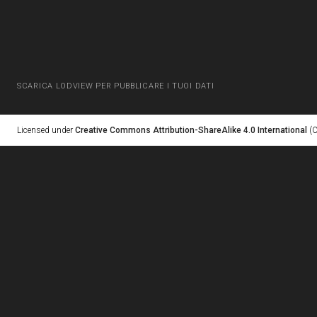
SCARICA LODVIEW PER PUBBLICARE I TUOI DATI
Licensed under
Creative Commons Attribution-ShareAlike 4.0 International
(C