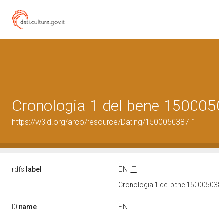
Cronologia 1 del bene 15000
https://w3id.org/arco/resource/Dating/1500050387-1
rdfs:
label
EN
IT
Cronologia 1 del bene 1500050
l0:
name
EN
IT