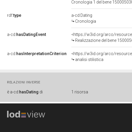
Cronologia 1 del bene 1500050
rdf:
type
a-cd:Dating
Cronologia
a-cd:
hasDatingEvent
<https://w3id.org/arco/resourc
Realizzazione del bene 15000
a-cd:
hasInterpretationCriterion
<https://w3id.org/arco/resource/I
analisi stilistica
RELAZIONI INVERSE
è
a-cd:
hasDating
di
1 risorsa