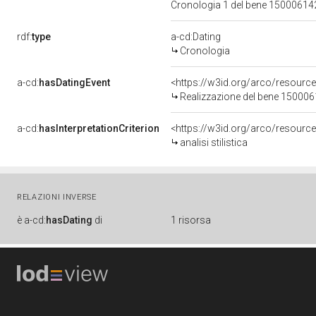
Cronologia 1 del bene 1500061
rdf:
type
a-cd:Dating
Cronologia
a-cd:
hasDatingEvent
<https://w3id.org/arco/resourc
Realizzazione del bene 15000
a-cd:
hasInterpretationCriterion
<https://w3id.org/arco/resource/I
analisi stilistica
RELAZIONI INVERSE
è
a-cd:
hasDating
di
1 risorsa