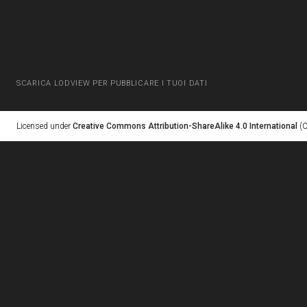
SCARICA LODVIEW PER PUBBLICARE I TUOI DATI
Licensed under
Creative Commons Attribution-ShareAlike 4.0 International
(C