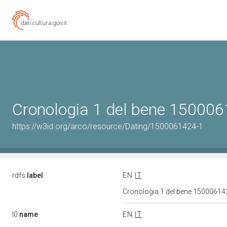
Cronologia 1 del bene 15000
https://w3id.org/arco/resource/Dating/1500061424-1
rdfs:
label
EN
IT
Cronologia 1 del bene 1500061
l0:
name
EN
IT