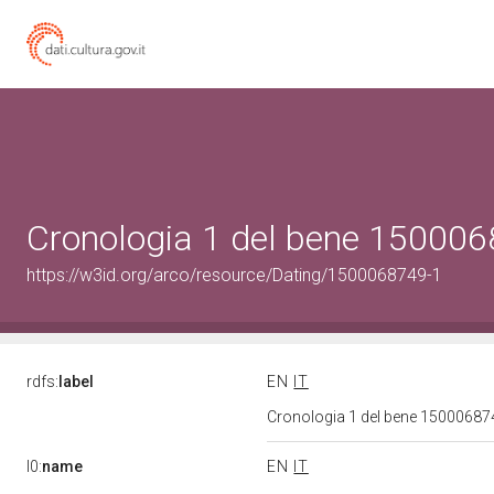
Cronologia 1 del bene 15000
https://w3id.org/arco/resource/Dating/1500068749-1
rdfs:
label
EN
IT
Cronologia 1 del bene 1500068
l0:
name
EN
IT