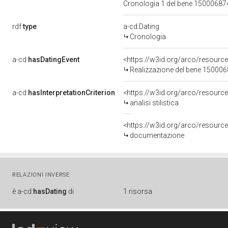
Cronologia 1 del bene 1500068
rdf:
type
a-cd:Dating
Cronologia
a-cd:
hasDatingEvent
<https://w3id.org/arco/resourc
Realizzazione del bene 15000
a-cd:
hasInterpretationCriterion
<https://w3id.org/arco/resource/I
analisi stilistica
<https://w3id.org/arco/resource
documentazione
RELAZIONI INVERSE
è
a-cd:
hasDating
di
1 risorsa