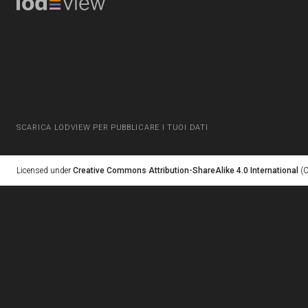
SCARICA LODVIEW PER PUBBLICARE I TUOI DATI
Licensed under
Creative Commons Attribution-ShareAlike 4.0 International
(C