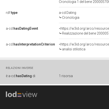
Cronologia 1 del bene 2000057
rdf:
type
a-cd:Dating
Cronologia
a-cd:
hasDatingEvent
<https://w3id.org/arco/resourc
Realizzazione del bene 20000
a-cd:
hasInterpretationCriterion
<https://w3id.org/arco/resource/I
analisi stilistica
RELAZIONI INVERSE
è
a-cd:
hasDating
di
1 risorsa