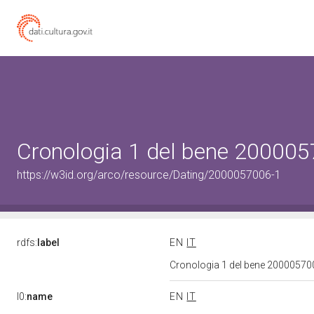
Cronologia 1 del bene 20000
https://w3id.org/arco/resource/Dating/2000057006-1
rdfs:
label
EN
IT
Cronologia 1 del bene 2000057
l0:
name
EN
IT