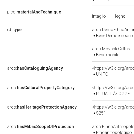
pico:
materialAndTechnique
intaglio
legno
rdf:
type
arco:DemoEthnoAnthr
Bene Demoetnoantr
arco:MovableCultural
Bene mobile
arco:
hasCataloguingAgency
<https://w3id.org/a
UNITO
arco:
hasCulturalPropertyCategory
<https://w3id.org/arco
RITUALITÀ/ OGGETT
arco:
hasHeritageProtectionAgency
<https://w3id.org/a
S251
arco:
hasMibacScopeOfProtection
arco:EthnoAnthropol
Etnoantropologico