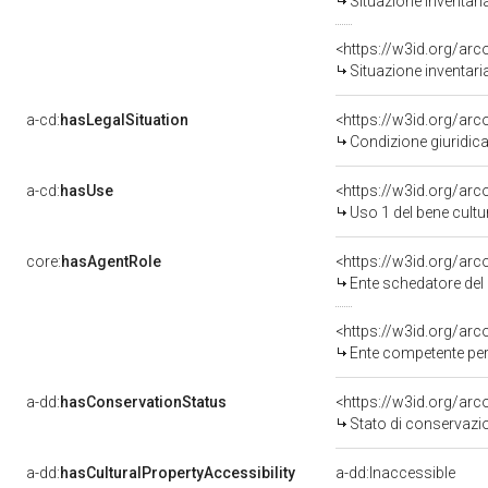
Situazione inventar
<https://w3id.org/ar
Situazione inventar
a-cd:
hasLegalSituation
Condizione giuridica
a-cd:
hasUse
<https://w3id.org/ar
Uso 1 del bene cult
core:
hasAgentRole
<https://w3id.org/ar
Ente schedatore de
<https://w3id.org/ar
Ente competente per tutela 
a-dd:
hasConservationStatus
<https://w3id.org/ar
Stato di conservazi
a-dd:
hasCulturalPropertyAccessibility
a-dd:Inaccessible