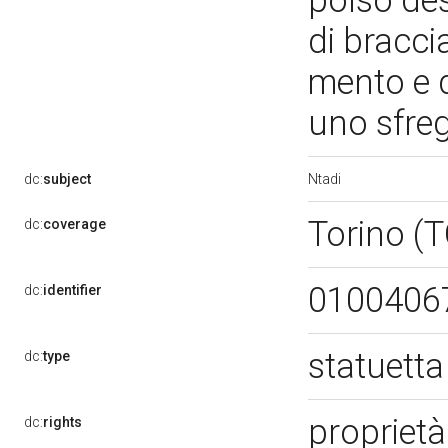
polso des
di bracci
mento e d
uno sfreg
Ntadi
dc:
subject
Torino (
dc:
coverage
0100406
dc:
identifier
statuett
dc:
type
proprietà
dc:
rights