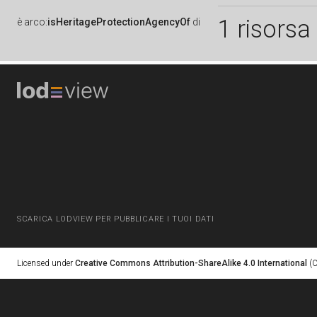
1 risorsa
è
arco:
isHeritageProtectionAgencyOf
di
SCARICA LODVIEW PER PUBBLICARE I TUOI DATI
Licensed under
Creative Commons Attribution-ShareAlike 4.0 International
(C