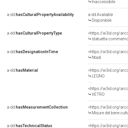
Inaccessibile
a-dd:
hasCulturalPropertyAvailability
a-dd:Available
Disponibile
a-dd:
hasCulturalPropertyType
<https://w3id.org/a
statuetta commemo
a-dd:
hasDesignationInTime
<https://w3id.org/ar
Ntadi
a-dd:
hasMaterial
<https://w3id.org/arc
LEGNO
<https://w3id.org/arc
VETRO
a-dd:
hasMeasurementCollection
<https://w3id.org/a
Misure del bene cul
a-dd:
hasTechnicalStatus
<https://w3id.org/ar