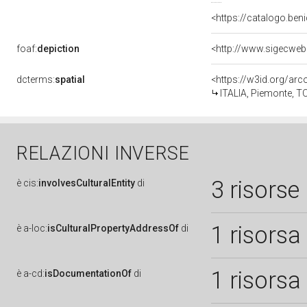
<https://catalogo.ben
foaf:
depiction
dcterms:
spatial
<https://w3id.org/a
ITALIA, Piemonte, TO
RELAZIONI INVERSE
3 risorse
è
cis:
involvesCulturalEntity
di
1 risorsa
è
a-loc:
isCulturalPropertyAddressOf
di
1 risorsa
è
a-cd:
isDocumentationOf
di