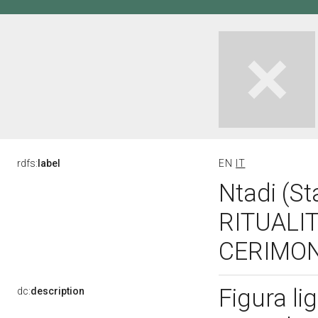
rdfs:
label
EN
IT
Ntadi (S
RITUALI
CERIMON
Figura li
dc:
description