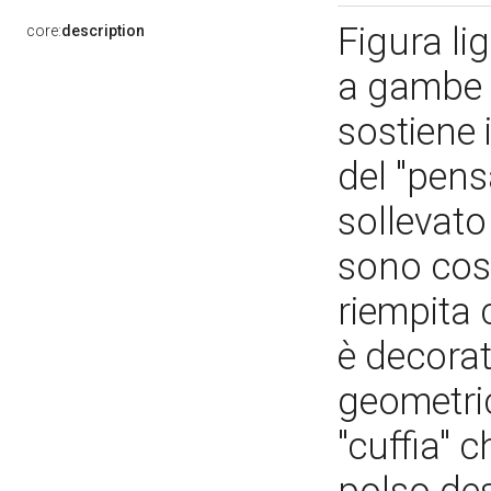
Figura li
core:
description
a gambe i
sostiene 
del "pens
sollevato
sono cost
riempita 
è decorat
geometri
"cuffia" 