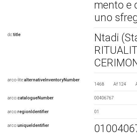
mento e d
uno sfreg
Ntadi (S
dc:
title
RITUALI
CERIMON
arco-lite:
alternativeInventoryNumber
1468
Af 124
00406767
arco:
catalogueNumber
01
arco:
regionIdentifier
0100406
arco:
uniqueIdentifier