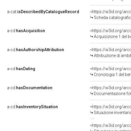
a-cat:
isDescribedByCatalogueRecord
<https://w3id.org/a
Scheda catalografi
a-cd:
hasAcquisition
<https://w3id.org/ar
Acquisizione 1 del 
a-cd:
hasAuthorshipAttribution
<https://w3id.org/arc
Attribuzione di ambi
a-cd:
hasDating
<https://w3id.org/ar
Cronologia 1 del b
a-cd:
hasDocumentation
Documentazione foto
a-cd:
hasInventorySituation
<https://w3id.org/ar
Situazione inventar
<https://w3id.org/ar