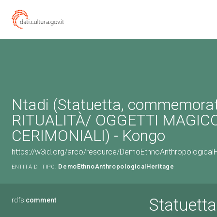
Ntadi (Statuetta, commemorat
RITUALITÀ/ OGGETTI MAGICO
CERIMONIALI) - Kongo
https://w3id.org/arco/resource/DemoEthnoAnthropologica
DemoEthnoAnthropologicalHeritage
ENTITÀ DI TIPO:
Statuett
rdfs:
comment