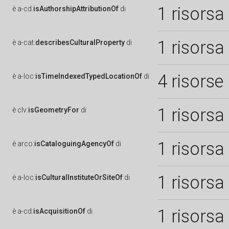
1 risorsa
è
a-cd:
isAuthorshipAttributionOf
di
1 risorsa
è
a-cat:
describesCulturalProperty
di
4 risorse
è
a-loc:
isTimeIndexedTypedLocationOf
di
1 risorsa
è
clv:
isGeometryFor
di
1 risorsa
è
arco:
isCataloguingAgencyOf
di
1 risorsa
è
a-loc:
isCulturalInstituteOrSiteOf
di
1 risorsa
è
a-cd:
isAcquisitionOf
di