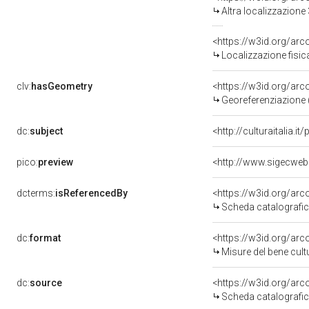
Altra localizzazione
<https://w3id.org/ar
Localizzazione fisic
clv:
hasGeometry
<https://w3id.org/ar
Georeferenziazione 
dc:
subject
<http://culturaitalia.i
pico:
preview
dcterms:
isReferencedBy
<https://w3id.org/a
Scheda catalografi
dc:
format
<https://w3id.org/a
Misure del bene cul
dc:
source
<https://w3id.org/a
Scheda catalografi