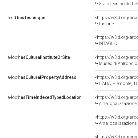
Stato tecnico del b
a-dd:
hasTechnique
<https://w3id.org/arc
fusione
<https://w3id.org/arc
INTAGLIO
a-loc:
hasCulturalInstituteOrSite
<https://w3id.org/ar
Museo di Antropologia
a-loc:
hasCulturalPropertyAddress
<https://w3id.org/a
ITALIA, Piemonte, TO
a-loc:
hasTimeIndexedTypedLocation
<https://w3id.org/ar
Altra localizzazione
<https://w3id.org/ar
Altra localizzazione
<https://w3id.org/ar