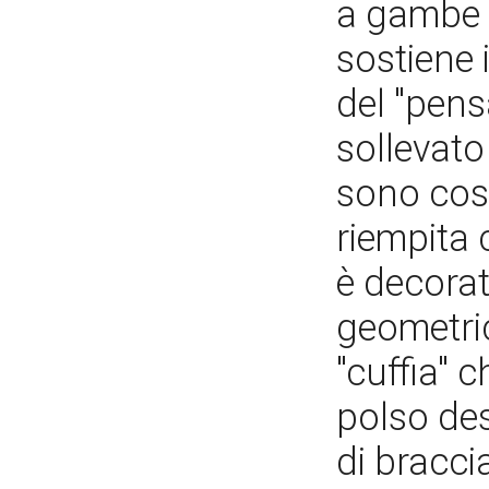
a gambe i
sostiene 
del "pens
sollevato
sono cost
riempita 
è decorat
geometri
"cuffia" 
polso des
di bracci