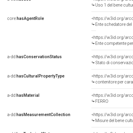
Uso 1 del bene cult
core:
hasAgentRole
<https://w3id.org/ar
Ente schedatore de
<https://w3id.org/ar
Ente competente per tutela del
a-dd:
hasConservationStatus
<https://w3id.org/ar
Stato di conservazi
a-dd:
hasCulturalPropertyType
<https://w3id.org/a
contenitore per carat
a-dd:
hasMaterial
<https://w3id.org/arc
FERRO
a-dd:
hasMeasurementCollection
<https://w3id.org/ar
Misure del bene cul