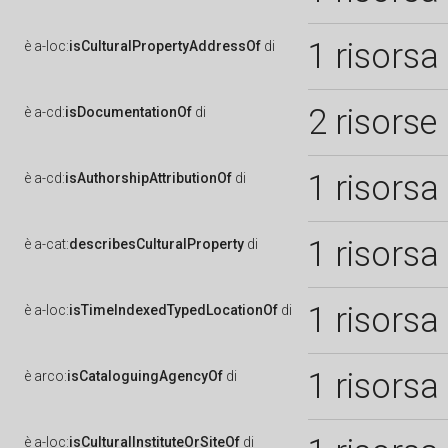
1 risorsa
è
a-loc:
isCulturalPropertyAddressOf
di
2 risorse
è
a-cd:
isDocumentationOf
di
1 risorsa
è
a-cd:
isAuthorshipAttributionOf
di
1 risorsa
è
a-cat:
describesCulturalProperty
di
1 risorsa
è
a-loc:
isTimeIndexedTypedLocationOf
di
1 risorsa
è
arco:
isCataloguingAgencyOf
di
è
a-loc:
isCulturalInstituteOrSiteOf
di