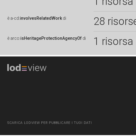
1 risorsa
28 risors
è
a-cd:
involvesRelatedWork
di
1 risorsa
è
arco:
isHeritageProtectionAgencyOf
di
SCARICA LODVIEW PER PUBBLICARE I TUOI DATI