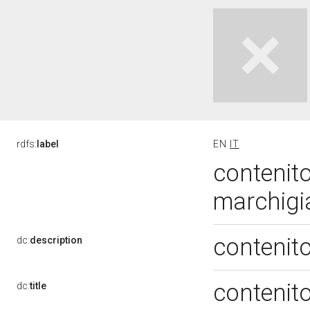
rdfs:
label
EN
IT
contenito
marchigi
contenito
dc:
description
contenito
dc:
title