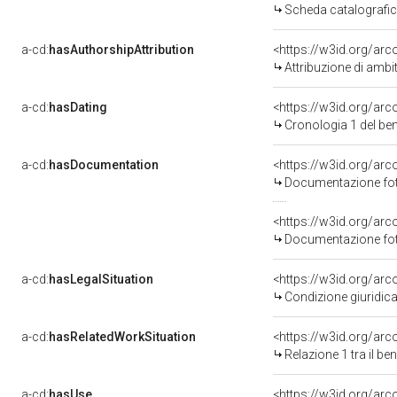
Scheda catalografi
a-cd:
hasAuthorshipAttribution
<https://w3id.org/arc
Attribuzione di ambi
a-cd:
hasDating
<https://w3id.org/ar
Cronologia 1 del be
a-cd:
hasDocumentation
Documentazione foto
Documentazione foto
a-cd:
hasLegalSituation
<https://w3id.org/arc
Condizione giuridica
a-cd:
hasRelatedWorkSituation
<https://w3id.org/arc
Relazione 1 tra il b
a-cd:
hasUse
<https://w3id.org/ar