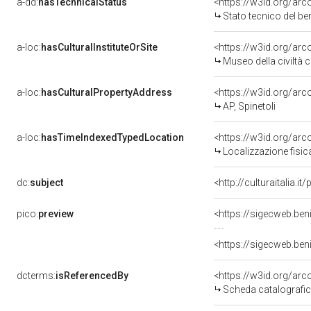
a-dd:
hasTechnicalStatus
<https://w3id.org/ar
Stato tecnico del b
a-loc:
hasCulturalInstituteOrSite
<https://w3id.org/ar
Museo della civiltà 
a-loc:
hasCulturalPropertyAddress
<https://w3id.org/a
AP, Spinetoli
a-loc:
hasTimeIndexedTypedLocation
<https://w3id.org/ar
Localizzazione fisic
dc:
subject
<http://culturaitalia.i
pico:
preview
dcterms:
isReferencedBy
<https://w3id.org/a
Scheda catalografi