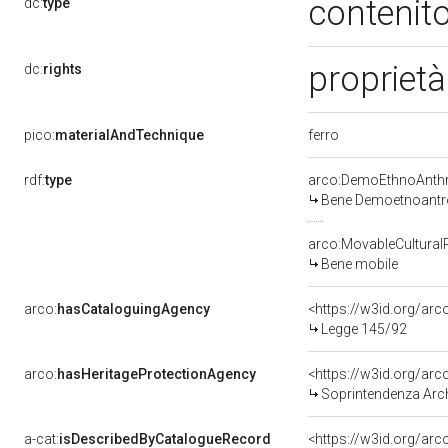
contenito
dc:
type
proprietà
dc:
rights
ferro
pico:
materialAndTechnique
rdf:
type
arco:DemoEthnoAnthr
Bene Demoetnoantr
arco:MovableCultural
Bene mobile
arco:
hasCataloguingAgency
<https://w3id.org/a
Legge 145/92
arco:
hasHeritageProtectionAgency
<https://w3id.org/a
Soprintendenza Arche
a-cat:
isDescribedByCatalogueRecord
<https://w3id.org/a