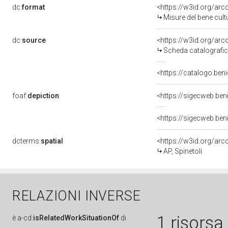
dc:
format
<https://w3id.org/ar
Misure del bene cul
dc:
source
<https://w3id.org/a
Scheda catalografi
<https://catalogo.ben
foaf:
depiction
dcterms:
spatial
<https://w3id.org/a
AP, Spinetoli
RELAZIONI INVERSE
1 risorsa
è
a-cd:
isRelatedWorkSituationOf
di