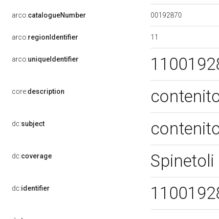
00192870
arco:
catalogueNumber
11
arco:
regionIdentifier
1100192
arco:
uniqueIdentifier
contenito
core:
description
contenito
dc:
subject
Spinetoli
dc:
coverage
1100192
dc:
identifier