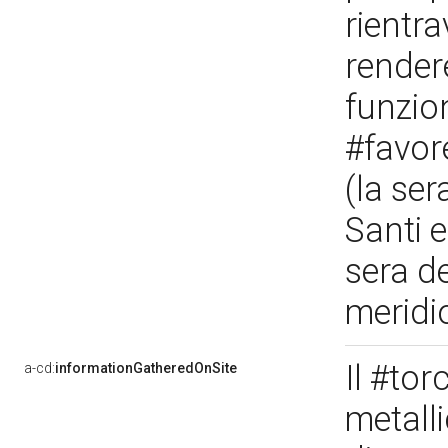
rientr
render
funzion
#favor
(la ser
Santi 
sera de
meridi
Il #tor
a-cd:
informationGatheredOnSite
metalli