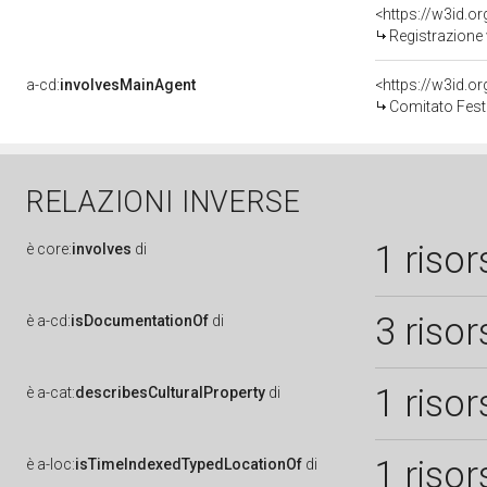
<https://w3id.o
Registrazione 
a-cd:
involvesMainAgent
<https://w3id.
Comitato Fest
RELAZIONI INVERSE
1 risor
è
core:
involves
di
3 risor
è
a-cd:
isDocumentationOf
di
1 risor
è
a-cat:
describesCulturalProperty
di
1 risor
è
a-loc:
isTimeIndexedTypedLocationOf
di