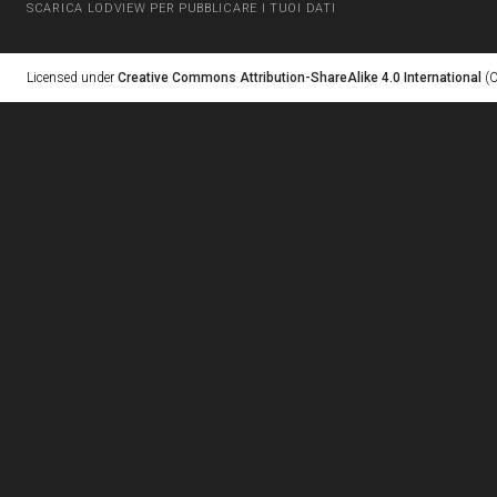
SCARICA LODVIEW PER PUBBLICARE I TUOI DATI
Licensed under
Creative Commons Attribution-ShareAlike 4.0 International
(C