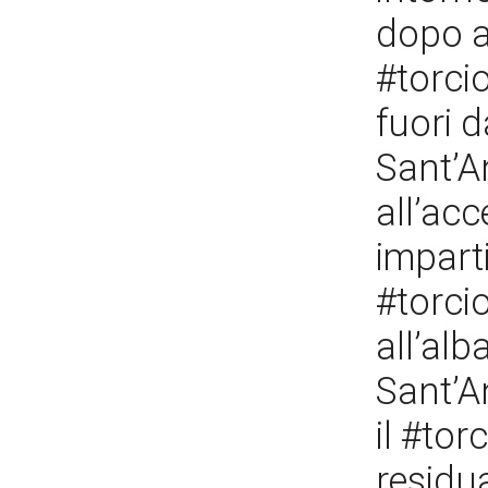
dopo a
#torcio
fuori d
Sant’A
all’acc
imparti
#torcio
all’alb
Sant’A
il #tor
residu