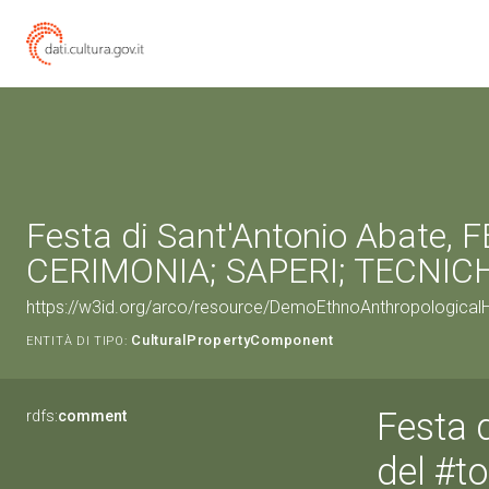
Festa di Sant'Antonio Abate, 
CERIMONIA; SAPERI; TECNIC
https://w3id.org/arco/resource/DemoEthnoAnthropologica
CulturalPropertyComponent
ENTITÀ DI TIPO:
Festa 
rdfs:
comment
del #t