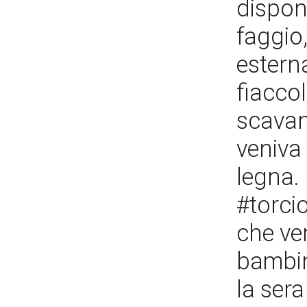
dispon
faggio,
estern
fiaccol
scavan
veniva 
legna. 
#torcio
che ve
bambin
la sera