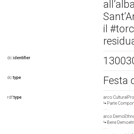
all’alb
Sant’A
il #tor
residu
13003
dc:
identifier
Festa 
dc:
type
rdf:
type
arco:CulturalP
Parte Compone
arco:DemoEthno
Bene Demoetn