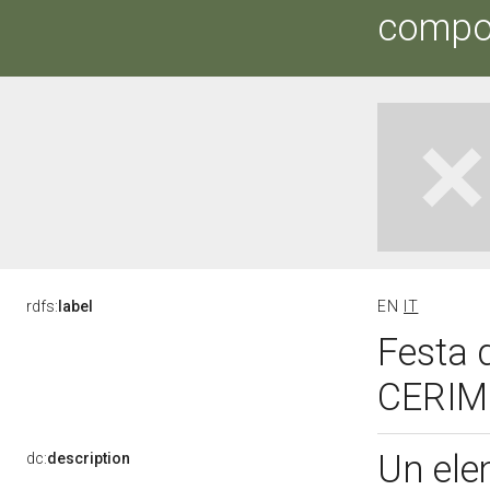
compo
rdfs:
label
EN
IT
Festa 
CERIM
Un elem
dc:
description