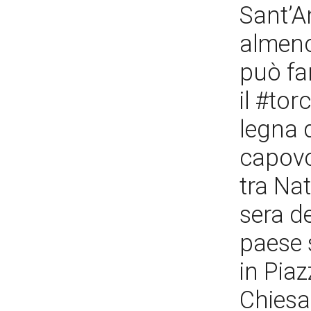
Sant’A
almeno
può fa
il #to
legna 
capovo
tra Na
sera d
paese 
in Piaz
Chiesa 