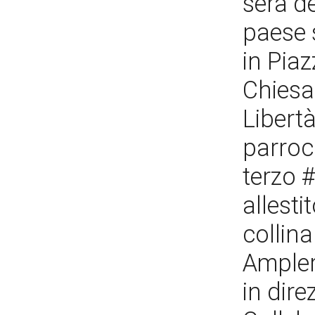
sera d
paese 
in Piaz
Chiesa 
Libertà
parroc
terzo #
allesti
collina
Ampler
in dire