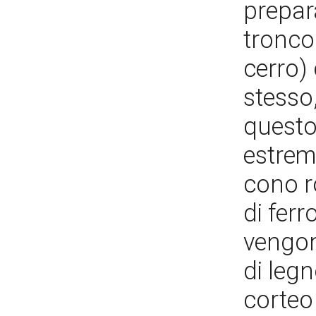
prepara
tronco
cerro) 
stesso,
questo
estrem
cono ro
di ferr
vengono
di legn
corteo