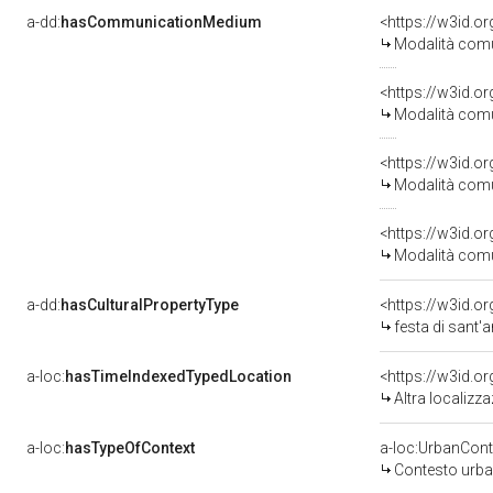
a-dd:
hasCommunicationMedium
<https://w3id.
Modalità comu
<https://w3id.
Modalità comu
<https://w3id.
Modalità comu
<https://w3id.
Modalità comu
a-dd:
hasCulturalPropertyType
<https://w3id.
festa di sant'
a-loc:
hasTimeIndexedTypedLocation
<https://w3id.o
Altra localizz
a-loc:
hasTypeOfContext
a-loc:UrbanCont
Contesto urb