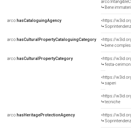
arco:IntangibleC
Bene immateri
arco:
hasCataloguingAgency
<https://w3id.
Soprintendenza Arch
arco:
hasCulturalPropertyCataloguingCategory
bene comples
arco:
hasCulturalPropertyCategory
<https://w3id.o
festa-cerimon
<https://w3id.o
saperi
<https://w3id.o
tecniche
arco:
hasHeritageProtectionAgency
<https://w3id.
Soprintendenza