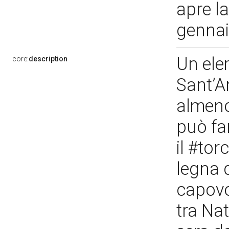
apre l
genna
Un elem
core:
description
Sant’A
almeno
può fa
il #to
legna 
capovo
tra Na