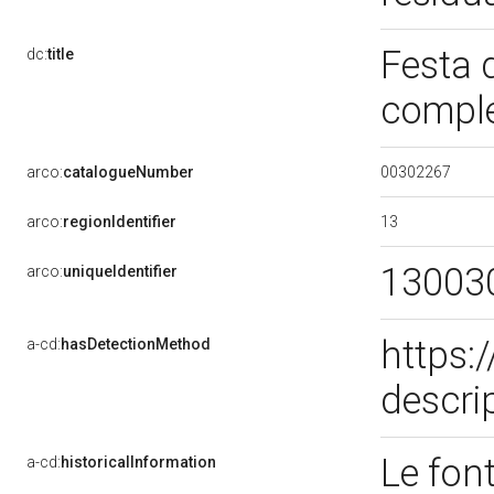
Festa 
dc:
title
compl
00302267
arco:
catalogueNumber
13
arco:
regionIdentifier
13003
arco:
uniqueIdentifier
https:
a-cd:
hasDetectionMethod
descri
Le font
a-cd:
historicalInformation