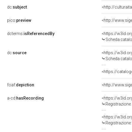
dc:
subject
<http://culturai
pico:
preview
dcterms:
isReferencedBy
<https://w3id.
Scheda catalo
dc:
source
<https://w3id.
Scheda catalo
<https://catalo
foaf:
depiction
a-cd:
hasRecording
Registrazione
<https://w3id.
Registrazione