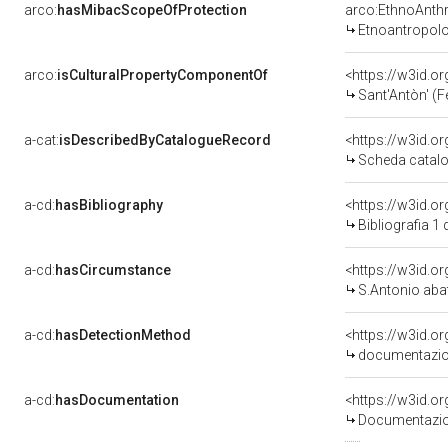
arco:
hasMibacScopeOfProtection
arco:EthnoAnth
Etnoantropol
arco:
isCulturalPropertyComponentOf
<https://w3id.
Sant'Antòn' (Fe
a-cat:
isDescribedByCatalogueRecord
<https://w3id.
Scheda catalo
a-cd:
hasBibliography
<https://w3id.o
Bibliografia 1
a-cd:
hasCircumstance
<https://w3id.
S.Antonio aba
a-cd:
hasDetectionMethod
<https://w3id.o
documentazion
a-cd:
hasDocumentation
Documentazion