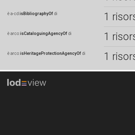
1 risor
è
a-cd:
isBibliographyOf
di
1 risor
è
arco:
isCataloguingAgencyOf
di
1 risor
è
arco:
isHeritageProtectionAgencyOf
di