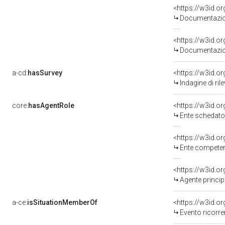
<https://w3id.
Documentazion
<https://w3id.
Documentazion
a-cd:
hasSurvey
<https://w3id.
Indagine di ri
core:
hasAgentRole
<https://w3id.
Ente schedatore del bene 
<https://w3id.o
Ente competente per 
<https://w3id.
Agente princip
a-ce:
isSituationMemberOf
<https://w3id.o
Evento ricorre