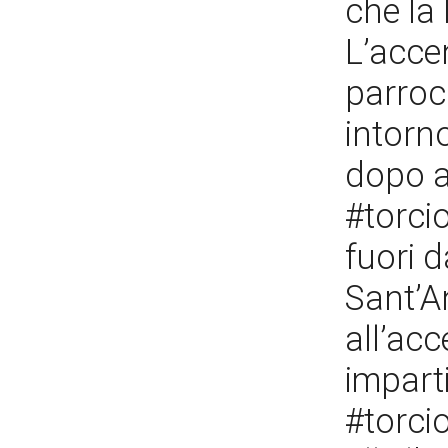
che la
L’acce
parroc
intorno
dopo a
#torcio
fuori d
Sant’A
all’acc
imparti
#torcio