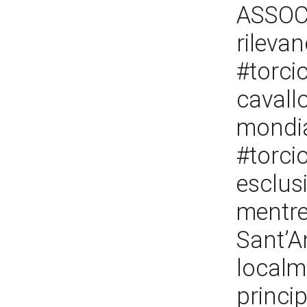
ASSOC
rilevan
#torci
cavall
mondial
#torci
esclus
mentre
Sant’An
localm
princi