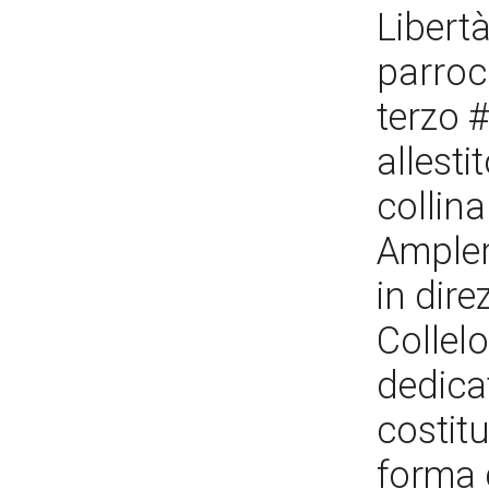
Libertà
parroc
terzo #
allesti
collina
Ampler
in dire
Collel
dedica
costitu
forma 