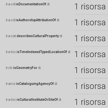
1 risorsa
è
a-cd:
isDocumentationOf
di
1 risorsa
è
a-cd:
isAuthorshipAttributionOf
di
1 risorsa
è
a-cat:
describesCulturalProperty
di
1 risorsa
è
a-loc:
isTimeIndexedTypedLocationOf
di
1 risorsa
è
clv:
isGeometryFor
di
1 risorsa
è
arco:
isCataloguingAgencyOf
di
1 risorsa
è
a-loc:
isCulturalInstituteOrSiteOf
di