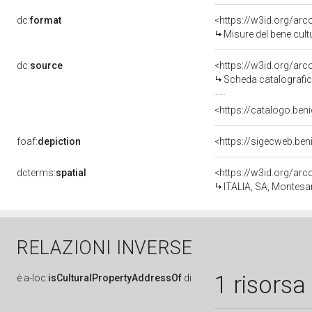
dc:
format
<https://w3id.org/ar
Misure del bene cul
dc:
source
<https://w3id.org/a
Scheda catalografi
<https://catalogo.ben
foaf:
depiction
<https://sigecweb.ben
dcterms:
spatial
<https://w3id.org/a
ITALIA, SA, Monte
RELAZIONI INVERSE
1 risorsa
è
a-loc:
isCulturalPropertyAddressOf
di