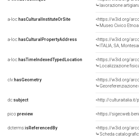
lavorazione artigian
a-loc:
hasCulturalInstituteOrSite
<https://w3id.org/ar
Museo Civico Etnoa
a-loc:
hasCulturalPropertyAddress
<https://w3id.org/a
ITALIA, SA, Monte
a-loc:
hasTimeIndexedTypedLocation
<https://w3id.org/ar
Localizzazione fisic
clv:
hasGeometry
<https://w3id.org/ar
Georeferenziazione 
dc:
subject
<http://culturaitalia.i
pico:
preview
<https://sigecweb.ben
dcterms:
isReferencedBy
<https://w3id.org/a
Scheda catalografi