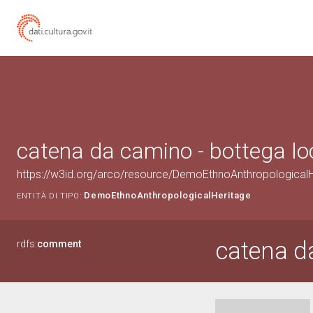
catena da camino - bottega lo
https://w3id.org/arco/resource/DemoEthnoAnthropologica
DemoEthnoAnthropologicalHeritage
ENTITÀ DI TIPO:
catena d
rdfs:
comment