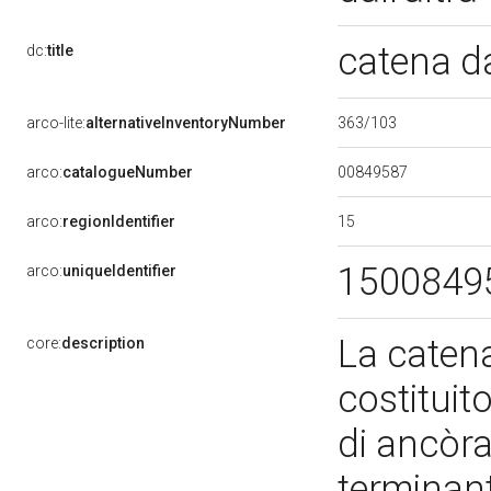
catena d
dc:
title
363/103
arco-lite:
alternativeInventoryNumber
00849587
arco:
catalogueNumber
15
arco:
regionIdentifier
1500849
arco:
uniqueIdentifier
La caten
core:
description
costituito
di ancòra
terminant