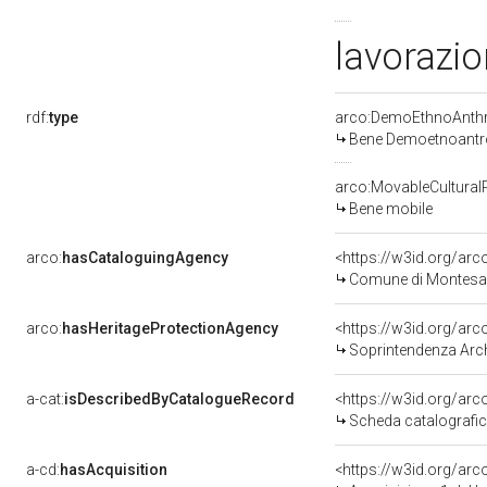
lavorazio
rdf:
type
arco:DemoEthnoAnthr
Bene Demoetnoantr
arco:MovableCultural
Bene mobile
arco:
hasCataloguingAgency
<https://w3id.org/a
Comune di Montesan
arco:
hasHeritageProtectionAgency
<https://w3id.org/a
Soprintendenza Arche
a-cat:
isDescribedByCatalogueRecord
<https://w3id.org/a
Scheda catalografi
a-cd:
hasAcquisition
<https://w3id.org/ar