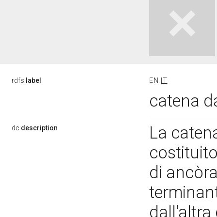
rdfs:
label
EN
IT
catena d
La caten
dc:
description
costituito
di ancòra
terminant
dall'altr