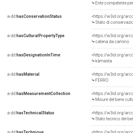
Ente competente per tutela 
a-dd:
hasConservationStatus
<https://w3id.org/ar
Stato di conservazi
a-dd:
hasCulturalPropertyType
<https://w3id.org/a
catena da camino
a-dd:
hasDesignationInTime
<https://w3id.org/a
kàmasta
a-dd:
hasMaterial
<https://w3id.org/arc
FERRO
a-dd:
hasMeasurementCollection
<https://w3id.org/ar
Misure del bene cul
a-dd:
hasTechnicalStatus
<https://w3id.org/ar
Stato tecnico del b
a-dd:
hasTechnique
<https://w3id.org/arc