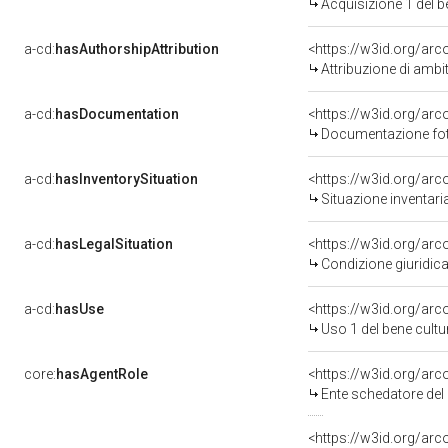
Acquisizione 1 del 
a-cd:
hasAuthorshipAttribution
<https://w3id.org/arc
Attribuzione di ambi
a-cd:
hasDocumentation
Documentazione foto
a-cd:
hasInventorySituation
<https://w3id.org/ar
Situazione inventar
a-cd:
hasLegalSituation
Condizione giuridica
a-cd:
hasUse
<https://w3id.org/ar
Uso 1 del bene cult
core:
hasAgentRole
<https://w3id.org/ar
Ente schedatore de
<https://w3id.org/ar