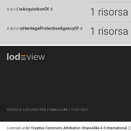
1 risorsa
è
a-cd:
isAcquisitionOf
di
1 risorsa
è
arco:
isHeritageProtectionAgencyOf
di
SCARICA LODVIEW PER PUBBLICARE I TUOI DATI
Licensed under
Creative Commons Attribution-ShareAlike 4.0 International
(C