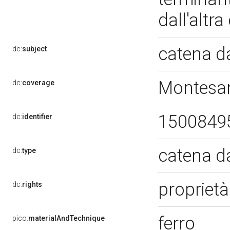
dall'altr
catena d
dc:
subject
Montesan
dc:
coverage
1500849
dc:
identifier
catena d
dc:
type
proprietà
dc:
rights
ferro
pico:
materialAndTechnique