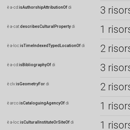
3 risor
è
a-cd:
isAuthorshipAttributionOf
di
1 risor
è
a-cat:
describesCulturalProperty
di
2 risor
è
a-loc:
isTimeIndexedTypedLocationOf
di
3 risor
è
a-cd:
isBibliographyOf
di
2 risor
è
clv:
isGeometryFor
di
1 risor
è
arco:
isCataloguingAgencyOf
di
1 risor
è
a-loc:
isCulturalInstituteOrSiteOf
di