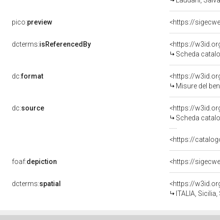
Laudani, Salva
pico:
preview
<https://sigecw
dcterms:
isReferencedBy
<https://w3id.
Scheda catalo
dc:
format
<https://w3id.
Misure del be
dc:
source
<https://w3id.
Scheda catalo
<https://catalo
foaf:
depiction
<https://sigecw
dcterms:
spatial
<https://w3id.
ITALIA, Sicilia