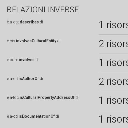
RELAZIONI INVERSE
1 risor
è
a-cat:
describes
di
2 risor
è
cis:
involvesCulturalEntity
di
1 risor
è
core:
involves
di
2 risor
è
a-cd:
isAuthorOf
di
1 risor
è
a-loc:
isCulturalPropertyAddressOf
di
1 risor
è
a-cd:
isDocumentationOf
di