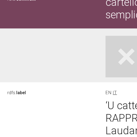
cartel
sempli
rdfs:
label
EN
IT
‘U catt
RAPPR
Laudan