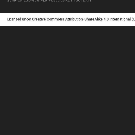
SCARICA LODVIEW PER PUBBLICARE I TUOI DATI
Licensed under
Creative Commons Attribution-ShareAlike 4.0 International
(C