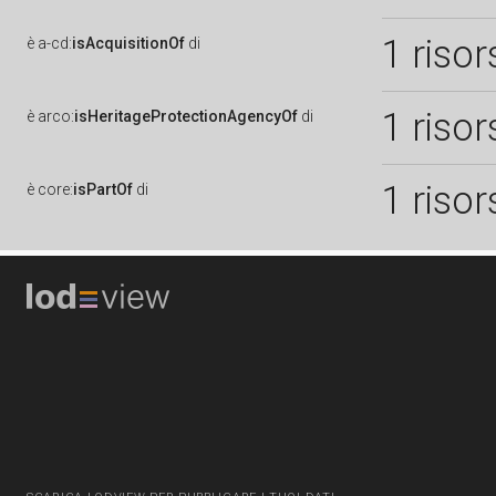
1 risor
è
a-cd:
isAcquisitionOf
di
1 risor
è
arco:
isHeritageProtectionAgencyOf
di
1 risor
è
core:
isPartOf
di