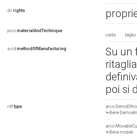
propri
dc:
rights
pico:
materialAndTechnique
carta
taglio
Su un f
a-cd:
methodOfManufacturing
ritagli
definiv
poi si
rdf:
type
arco:DemoEthno
Bene Demoetn
arco:MovableCul
Bene mobile