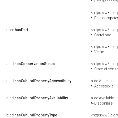
Ente schedato
<https://w3id.o
Ente competente
core:
hasPart
<https://w3id.o
Cartellone
<https://w3id.o
Verso
a-dd:
hasConservationStatus
<https://w3id.o
Stato di cons
a-dd:
hasCulturalPropertyAccessibility
a-dd:Accessible
Accessibile
a-dd:
hasCulturalPropertyAvailability
a-dd:Available
Disponibile
a-dd:
hasCulturalPropertyType
<https://w3id.