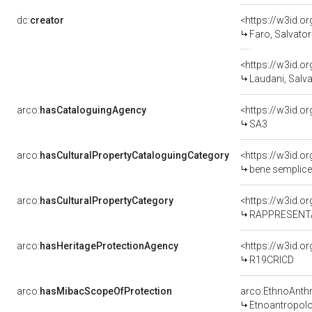
dc:
creator
<https://w3id.
Faro, Salvator
<https://w3id.
Laudani, Salva
arco:
hasCataloguingAgency
<https://w3id.
SA3
arco:
hasCulturalPropertyCataloguingCategory
<https://w3id.o
bene semplice
arco:
hasCulturalPropertyCategory
<https://w3id.o
RAPPRESENTA
arco:
hasHeritageProtectionAgency
<https://w3id.
R19CRICD
arco:
hasMibacScopeOfProtection
arco:EthnoAnth
Etnoantropol