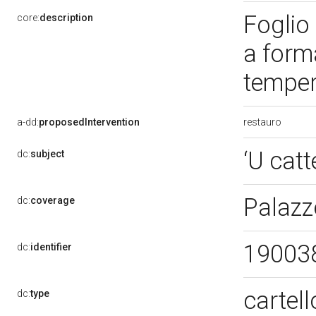
Foglio 
core:
description
a form
tempe
restauro
a-dd:
proposedIntervention
‘U catt
dc:
subject
Palazz
dc:
coverage
19003
dc:
identifier
cartel
dc:
type