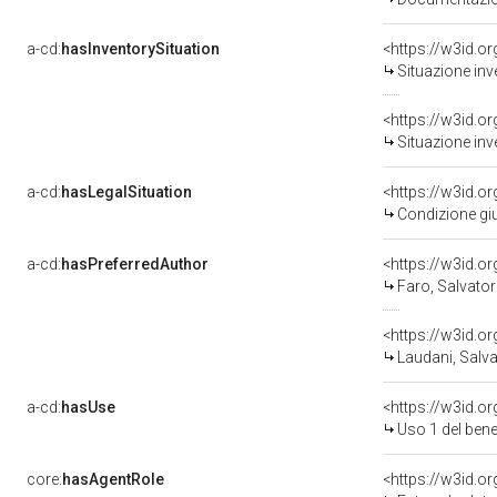
a-cd:
hasInventorySituation
<https://w3id.o
Situazione inv
<https://w3id.o
Situazione inv
a-cd:
hasLegalSituation
<https://w3id.o
Condizione giu
a-cd:
hasPreferredAuthor
<https://w3id.
Faro, Salvator
<https://w3id.
Laudani, Salva
a-cd:
hasUse
<https://w3id.
Uso 1 del ben
core:
hasAgentRole
<https://w3id.