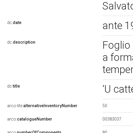
Salvat
ante 1
dc:
date
Foglio 
dc:
description
a form
tempe
‘U catt
dc:
title
50
arco-lite:
alternativeInventoryNumber
00383037
arco:
catalogueNumber
80
arco:
numberOfComponents