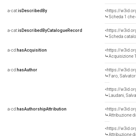
a-cat:
isDescribedBy
<https://w3id.o
Scheda 1 che 
a-cat:
isDescribedByCatalogueRecord
<https://w3id.
Scheda catalo
a-cd:
hasAcquisition
<https://w3id.o
Acquisizione 1
a-cd:
hasAuthor
<https://w3id.
Faro, Salvator
<https://w3id.
Laudani, Salva
a-cd:
hasAuthorshipAttribution
Attribuzione d
<https://w3id.o
Attribuzione d