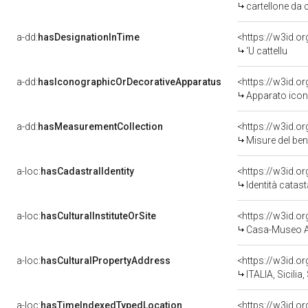
cartellone da 
a-dd:
hasDesignationInTime
<https://w3id.
‘U cattellu
a-dd:
hasIconographicOrDecorativeApparatus
<https://w3id.
Apparato icon
a-dd:
hasMeasurementCollection
<https://w3id.
Misure del be
a-loc:
hasCadastralIdentity
<https://w3id.o
Identità catas
a-loc:
hasCulturalInstituteOrSite
<https://w3id.o
Casa-Museo A
a-loc:
hasCulturalPropertyAddress
<https://w3id.
ITALIA, Sicilia
a-loc:
hasTimeIndexedTypedLocation
<https://w3id.o