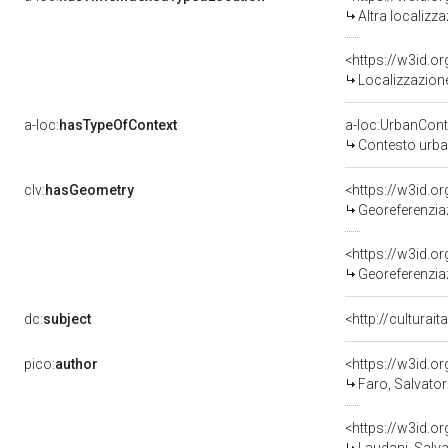
Altra localizz
<https://w3id.
Localizzazione
a-loc:
hasTypeOfContext
a-loc:UrbanCont
Contesto urb
clv:
hasGeometry
<https://w3id.
Georeferenzia
<https://w3id.
Georeferenzia
dc:
subject
<http://culturai
pico:
author
<https://w3id.
Faro, Salvator
<https://w3id.