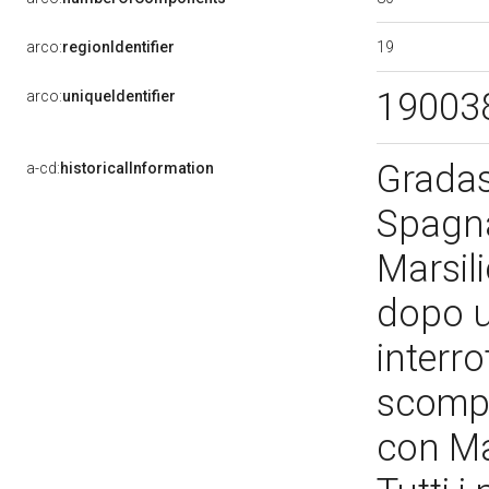
19
arco:
regionIdentifier
19003
arco:
uniqueIdentifier
Gradas
a-cd:
historicalInformation
Spagna
Marsil
dopo u
interr
scompa
con Mar