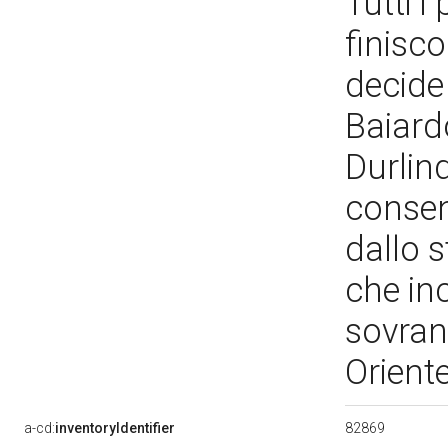
Tutti i
finisc
decide
Baiardo
Durlin
consen
dallo 
che inc
sovran
Orient
82869
a-cd:
inventoryIdentifier