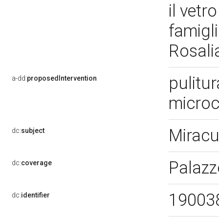
il vetr
famigl
Rosali
pulitur
a-dd:
proposedIntervention
microc
Miracul
dc:
subject
Palazz
dc:
coverage
19003
dc:
identifier