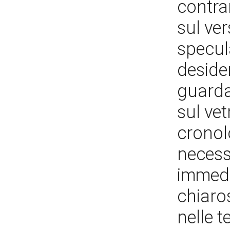
contra
sul ver
specul
deside
guardan
sul vet
cronol
necess
immedia
chiaros
nelle t