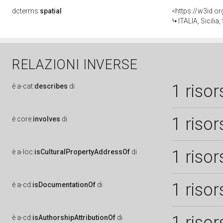
dcterms:
spatial
<https://w3id.
ITALIA, Sicilia
RELAZIONI INVERSE
1 risor
è
a-cat:
describes
di
1 risor
è
core:
involves
di
1 risor
è
a-loc:
isCulturalPropertyAddressOf
di
1 risor
è
a-cd:
isDocumentationOf
di
1 risor
è
a-cd:
isAuthorshipAttributionOf
di