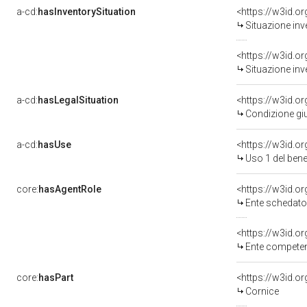
a-cd:
hasInventorySituation
<https://w3id.o
Situazione inv
<https://w3id.o
Situazione inv
a-cd:
hasLegalSituation
<https://w3id.o
Condizione giu
a-cd:
hasUse
<https://w3id.
Uso 1 del ben
core:
hasAgentRole
<https://w3id.
Ente schedato
<https://w3id.o
Ente competente
core:
hasPart
<https://w3id.o
Cornice