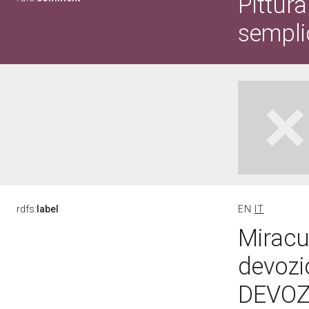
Pittura
sempli
rdfs:
label
EN
IT
Miracul
devozi
DEVOZI