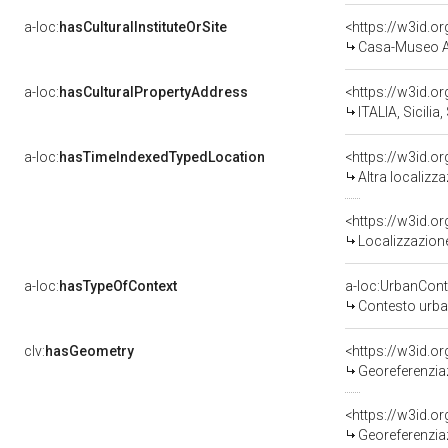
a-loc:
hasCulturalInstituteOrSite
<https://w3id.o
Casa-Museo A
a-loc:
hasCulturalPropertyAddress
<https://w3id.
ITALIA, Sicilia
a-loc:
hasTimeIndexedTypedLocation
<https://w3id.o
Altra localizz
<https://w3id.
Localizzazione
a-loc:
hasTypeOfContext
a-loc:UrbanCont
Contesto urb
clv:
hasGeometry
<https://w3id.
Georeferenzia
<https://w3id.
Georeferenzia