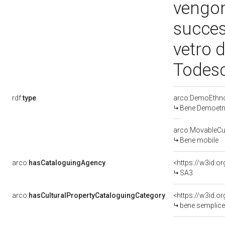
vengono
succes
vetro d
Todesc
rdf:
type
arco:DemoEthno
Bene Demoetn
arco:MovableCul
Bene mobile
arco:
hasCataloguingAgency
<https://w3id.
SA3
arco:
hasCulturalPropertyCataloguingCategory
<https://w3id.o
bene semplice