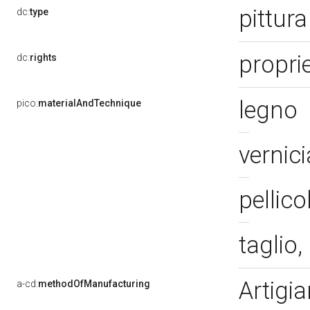
pittur
dc:
type
propri
dc:
rights
legno
pico:
materialAndTechnique
vernic
pellico
taglio,
Artigia
a-cd:
methodOfManufacturing