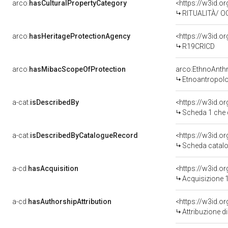
arco:
hasCulturalPropertyCategory
<https://w3id.or
RITUALITÀ/ O
arco:
hasHeritageProtectionAgency
<https://w3id.
R19CRICD
arco:
hasMibacScopeOfProtection
arco:EthnoAnth
Etnoantropol
a-cat:
isDescribedBy
<https://w3id.o
Scheda 1 che 
a-cat:
isDescribedByCatalogueRecord
<https://w3id.
Scheda catalo
a-cd:
hasAcquisition
<https://w3id.o
Acquisizione 1
a-cd:
hasAuthorshipAttribution
Attribuzione d