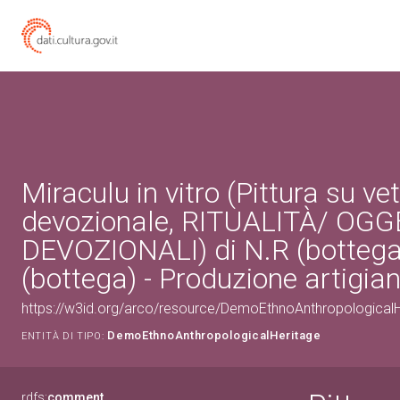
Miraculu in vitro (Pittura su vet
devozionale, RITUALITÀ/ OGG
DEVOZIONALI) di N.R (bottega
(bottega) - Produzione artigia
https://w3id.org/arco/resource/DemoEthnoAnthropologica
DemoEthnoAnthropologicalHeritage
ENTITÀ DI TIPO:
rdfs:
comment