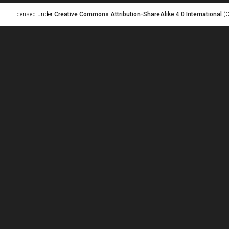
Licensed under
Creative Commons Attribution-ShareAlike 4.0 International
(C