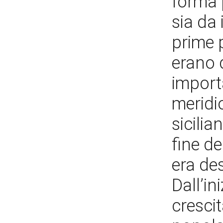
forma 
sia da 
prime p
erano d
importa
meridi
sicilian
fine de
era des
Dall’in
cresci