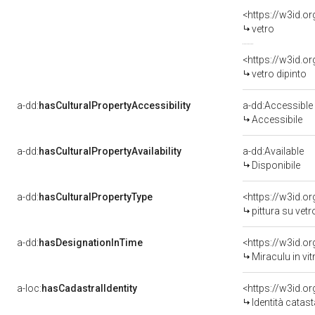
<https://w3id.o
vetro
<https://w3id.o
vetro dipinto
a-dd:
hasCulturalPropertyAccessibility
a-dd:Accessible
Accessibile
a-dd:
hasCulturalPropertyAvailability
a-dd:Available
Disponibile
a-dd:
hasCulturalPropertyType
<https://w3id.
pittura su vet
a-dd:
hasDesignationInTime
<https://w3id.o
Miraculu in vit
a-loc:
hasCadastralIdentity
<https://w3id.o
Identità catas