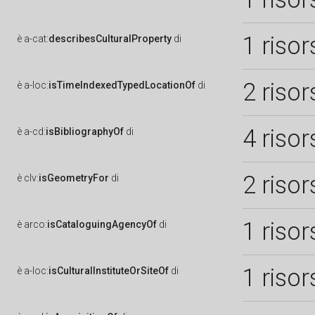
1 risor
è
a-cat:
describesCulturalProperty
di
2 risor
è
a-loc:
isTimeIndexedTypedLocationOf
di
4 risor
è
a-cd:
isBibliographyOf
di
2 risor
è
clv:
isGeometryFor
di
1 risor
è
arco:
isCataloguingAgencyOf
di
1 risor
è
a-loc:
isCulturalInstituteOrSiteOf
di