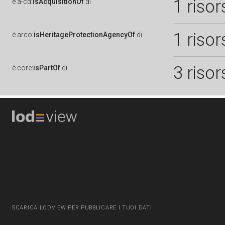
1 risor
è
a-cd:
isAcquisitionOf
di
1 risor
è
arco:
isHeritageProtectionAgencyOf
di
3 risor
è
core:
isPartOf
di
SCARICA LODVIEW PER PUBBLICARE I TUOI DATI