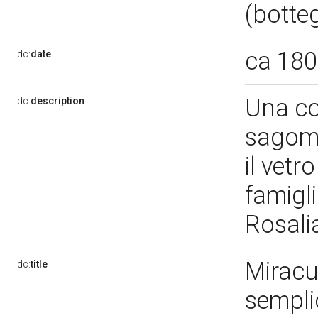
(botte
ca 18
dc:
date
Una cor
dc:
description
sagoma
il vetr
famigl
Rosali
Miracul
dc:
title
sempli