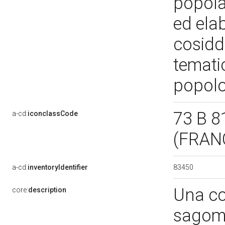
popolar
ed elab
cosidde
temati
popol
73 B 8
a-cd:
iconclassCode
(FRAN
83450
a-cd:
inventoryIdentifier
Una cor
core:
description
sagoma