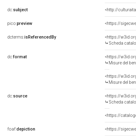
dc:
subject
<http://culturai
pico:
preview
<https://sigecw
dcterms:
isReferencedBy
<https://w3id.
Scheda catalo
dc:
format
<https://w3id.
Misure del be
<https://w3id.o
Misure del ben
dc:
source
<https://w3id.
Scheda catalo
<https://catalo
foaf:
depiction
<https://sigecw