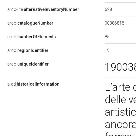
628
arco-lite:
alternativeInventoryNumber
00386818
arco:
catalogueNumber
85
arco:
numberOfElements
19
arco:
regionIdentifier
19003
arco:
uniqueIdentifier
L’arte 
a-cd:
historicalInformation
delle 
artisti
ancora 