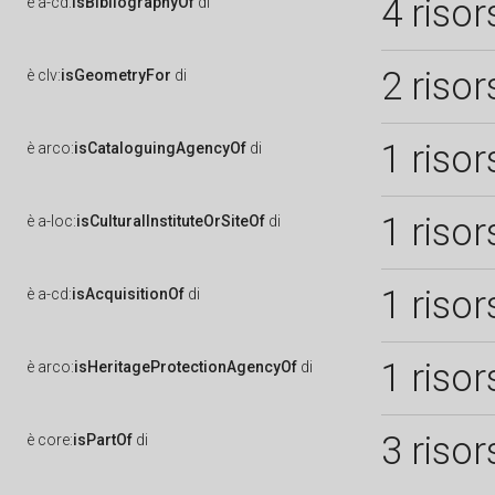
4 risor
è
a-cd:
isBibliographyOf
di
2 risor
è
clv:
isGeometryFor
di
1 risor
è
arco:
isCataloguingAgencyOf
di
1 risor
è
a-loc:
isCulturalInstituteOrSiteOf
di
1 risor
è
a-cd:
isAcquisitionOf
di
1 risor
è
arco:
isHeritageProtectionAgencyOf
di
3 risor
è
core:
isPartOf
di