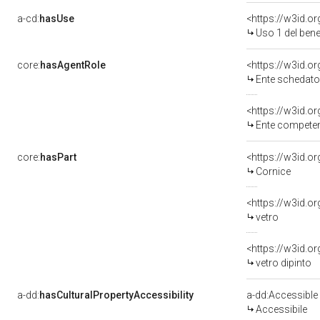
a-cd:
hasUse
<https://w3id.
Uso 1 del ben
core:
hasAgentRole
<https://w3id.
Ente schedato
<https://w3id.o
Ente competente
core:
hasPart
<https://w3id.o
Cornice
<https://w3id.o
vetro
<https://w3id.o
vetro dipinto
a-dd:
hasCulturalPropertyAccessibility
a-dd:Accessible
Accessibile