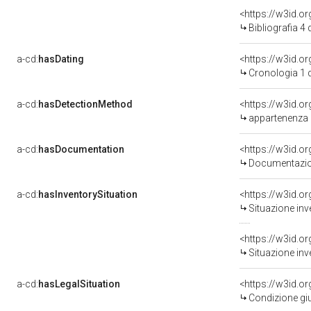
<https://w3id.o
Bibliografia 4
a-cd:
hasDating
<https://w3id.
Cronologia 1 
a-cd:
hasDetectionMethod
appartenenza 
a-cd:
hasDocumentation
Documentazion
a-cd:
hasInventorySituation
<https://w3id.o
Situazione inv
<https://w3id.o
Situazione inv
a-cd:
hasLegalSituation
<https://w3id.o
Condizione giu