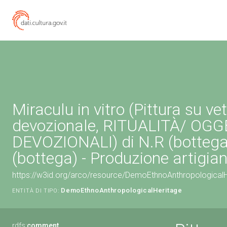
Miraculu in vitro (Pittura su vet
devozionale, RITUALITÀ/ OGG
DEVOZIONALI) di N.R (bottega
(bottega) - Produzione artigia
https://w3id.org/arco/resource/DemoEthnoAnthropologica
DemoEthnoAnthropologicalHeritage
ENTITÀ DI TIPO:
rdfs:
comment