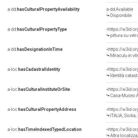
a-dd:
hasCulturalPropertyAvailability
a-dd:Available
Disponibile
a-dd:
hasCulturalPropertyType
<https://w3id.
pittura su vet
a-dd:
hasDesignationInTime
<https://w3id.o
Miraculu in vit
a-loc:
hasCadastralIdentity
<https://w3id.o
Identità catas
a-loc:
hasCulturalInstituteOrSite
<https://w3id.o
Casa-Museo A
a-loc:
hasCulturalPropertyAddress
<https://w3id.
ITALIA, Sicilia
a-loc:
hasTimeIndexedTypedLocation
<https://w3id.o
Altra localizz