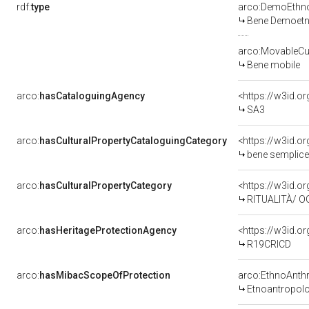
rdf:
type
arco:DemoEthno
Bene Demoetn
arco:MovableCul
Bene mobile
arco:
hasCataloguingAgency
<https://w3id.
SA3
arco:
hasCulturalPropertyCataloguingCategory
<https://w3id.o
bene semplice
arco:
hasCulturalPropertyCategory
<https://w3id.or
RITUALITÀ/ O
arco:
hasHeritageProtectionAgency
<https://w3id.
R19CRICD
arco:
hasMibacScopeOfProtection
arco:EthnoAnth
Etnoantropol