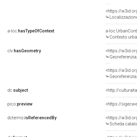
<https://w3id.
Localizzazione
a-loc:
hasTypeOfContext
a-loc:UrbanCont
Contesto urb
clv:
hasGeometry
<https://w3id.
Georeferenzia
<https://w3id.
Georeferenzia
dc:
subject
<http://culturai
pico:
preview
<https://sigecw
dcterms:
isReferencedBy
<https://w3id.
Scheda catalo