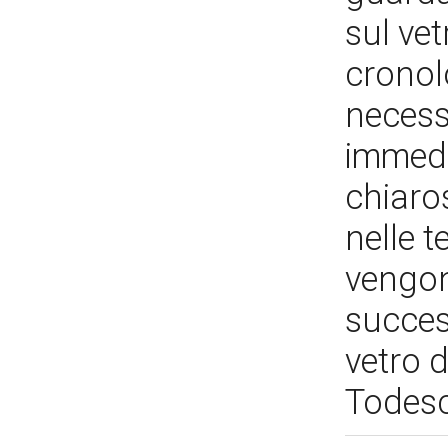
sul vet
cronol
necess
immedia
chiaros
nelle t
vengono
succes
vetro d
Todesc