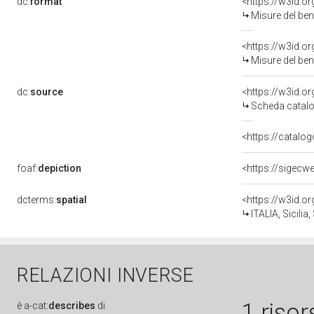
dc:
format
<https://w3id.
Misure del be
<https://w3id.o
Misure del ben
dc:
source
<https://w3id.
Scheda catalo
<https://catalo
foaf:
depiction
<https://sigecw
dcterms:
spatial
<https://w3id.
ITALIA, Sicilia
RELAZIONI INVERSE
1 risor
è
a-cat:
describes
di