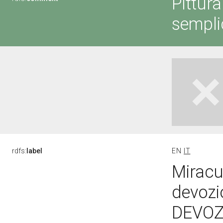
Pittura
sempli
rdfs:
label
EN
IT
Miracul
devozi
DEVOZI