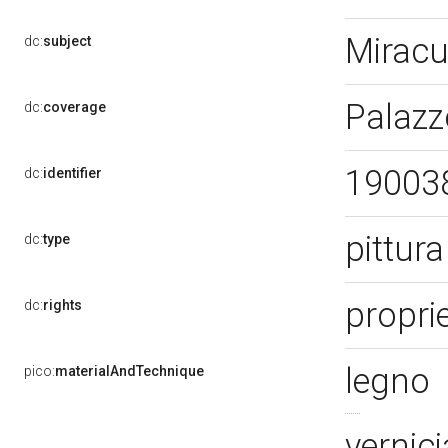
Miracul
dc:
subject
Palazz
dc:
coverage
19003
dc:
identifier
pittur
dc:
type
propri
dc:
rights
legno
pico:
materialAndTechnique
vernic