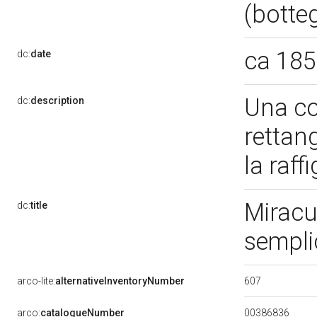
(botte
ca 185
dc:
date
Una co
dc:
description
rettang
la raff
Miracul
dc:
title
sempli
607
arco-lite:
alternativeInventoryNumber
00386836
arco:
catalogueNumber