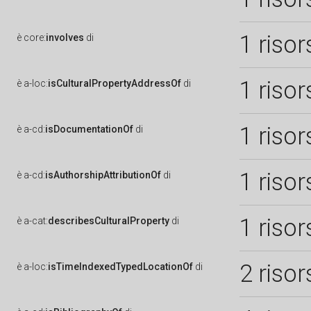
1 risor
è
core:
involves
di
1 risor
è
a-loc:
isCulturalPropertyAddressOf
di
1 risor
è
a-cd:
isDocumentationOf
di
1 risor
è
a-cd:
isAuthorshipAttributionOf
di
1 risor
è
a-cat:
describesCulturalProperty
di
2 risor
è
a-loc:
isTimeIndexedTypedLocationOf
di