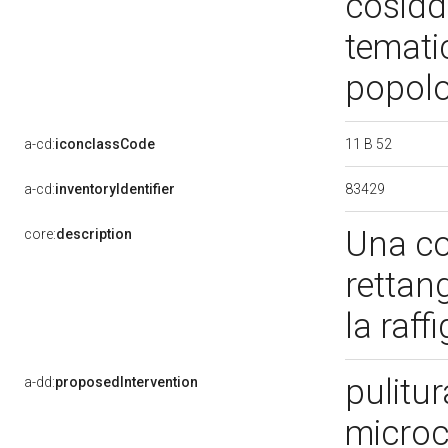
cosidde
temati
popol
11 B 52
a-cd:
iconclassCode
83429
a-cd:
inventoryIdentifier
Una co
core:
description
rettang
la raff
pulitur
a-dd:
proposedIntervention
microc