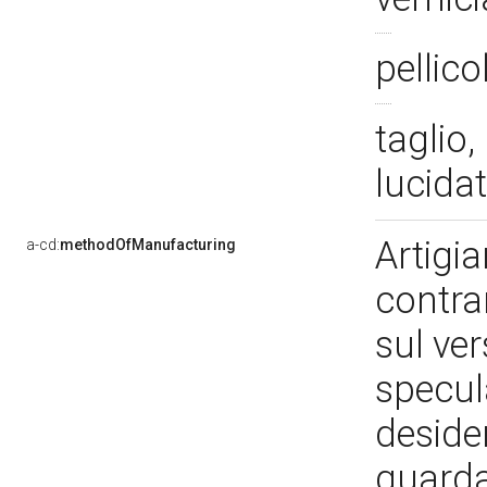
pellico
taglio,
lucida
Artigia
a-cd:
methodOfManufacturing
contra
sul ver
specul
deside
guardan