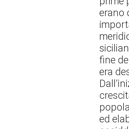
prime p
erano d
importa
meridi
sicilian
fine de
era des
Dall’in
cresci
popolar
ed elab