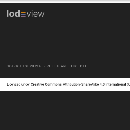
SCARICA LODVIEW PER PUBBLICARE I TUOI DATI
Licensed under
Creative Commons Attribution-ShareAlike 4.0 International
(C