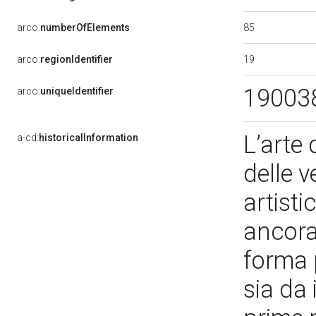
85
arco:
numberOfElements
19
arco:
regionIdentifier
19003
arco:
uniqueIdentifier
L’arte 
a-cd:
historicalInformation
delle 
artisti
ancora 
forma 
sia da 