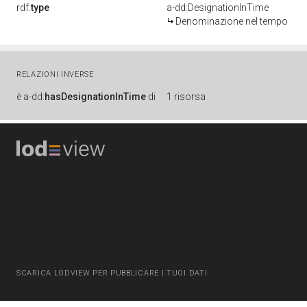
rdf:
type
a-dd:DesignationInTime
Denominazione nel tempo
RELAZIONI INVERSE
è
a-dd:
hasDesignationInTime
di
1 risorsa
SCARICA LODVIEW PER PUBBLICARE I TUOI DATI