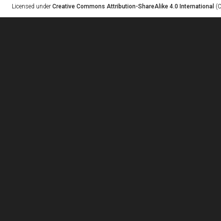
Licensed under
Creative Commons Attribution-ShareAlike 4.0 International
(C