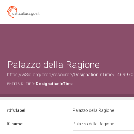
Palazzo della Ragione
https://w3id.org/arco/resource/DesignationInTime/1469970
DesignationInTime
ENTITÀ DI TIPO:
rdfs:
label
Palazzo della Ragione
l0:
name
Palazzo della Ragione