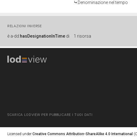
Denominazione nel tempo
RELAZIONI INVERSE
è
a-dd:
hasDesignationInTime
di
1 risorsa
SCARICA LODVIEW PER PUBBLICARE I TUOI DATI
Licensed under
Creative Commons Attribution-ShareAlike 4.0 International
(C