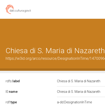
Chiesa di S. Maria di Nazareth
https://w3id.org/arco/resource/DesignationInTime/1470096
rdfs:
label
Chiesa di S. Maria di Nazareth
l0:
name
Chiesa di S. Maria di Nazareth
rdf:
type
a-dd:DesignationInTime