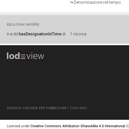
Denominazione nel tempo
RELAZIONI INVERSE
è
a-dd:
hasDesignationInTime
di
1 risorsa
SCARICA LODVIEW PER PUBBLICARE I TUOI DATI
Licensed under
Creative Commons Attribution-ShareAlike 4.0 International
(C