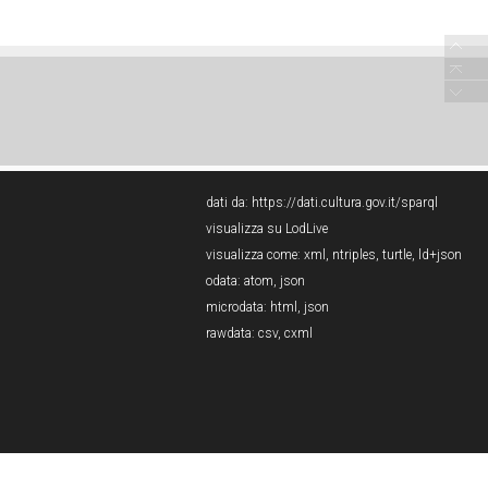
dati da:
https://dati.cultura.gov.it/sparql
visualizza su LodLive
visualizza come:
xml
,
ntriples
,
turtle
,
ld+json
odata:
atom
,
json
microdata:
html
,
json
rawdata:
csv
,
cxml