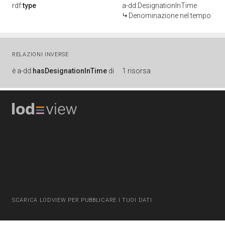
rdf:
type
a-dd:DesignationInTime
Denominazione nel tempo
RELAZIONI INVERSE
è
a-dd:
hasDesignationInTime
di
1 risorsa
SCARICA LODVIEW PER PUBBLICARE I TUOI DATI