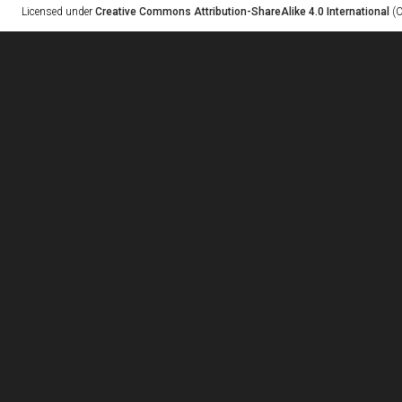
Licensed under
Creative Commons Attribution-ShareAlike 4.0 International
(C