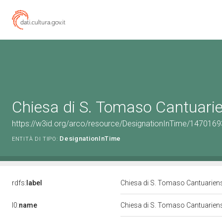
Chiesa di S. Tomaso Cantuari
https://w3id.org/arco/resource/DesignationInTime/147016
DesignationInTime
ENTITÀ DI TIPO:
rdfs:
label
Chiesa di S. Tomaso Cantuarie
l0:
name
Chiesa di S. Tomaso Cantuarie