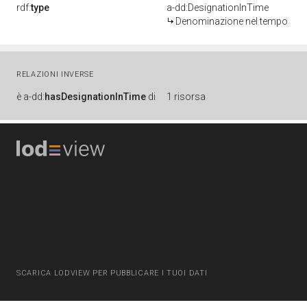
rdf:
type
a-dd:DesignationInTime
Denominazione nel tempo
RELAZIONI INVERSE
è
a-dd:
hasDesignationInTime
di
1 risorsa
SCARICA LODVIEW PER PUBBLICARE I TUOI DATI