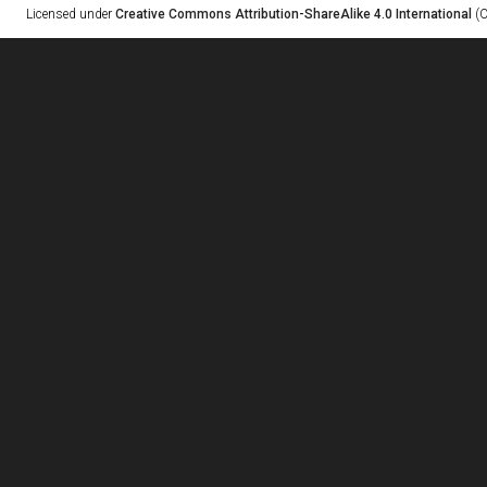
Licensed under
Creative Commons Attribution-ShareAlike 4.0 International
(C