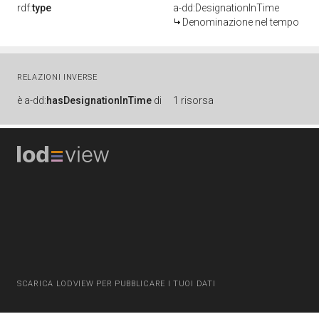
rdf:
type
a-dd:DesignationInTime
Denominazione nel tempo
RELAZIONI INVERSE
è
a-dd:
hasDesignationInTime
di
1 risorsa
SCARICA LODVIEW PER PUBBLICARE I TUOI DATI