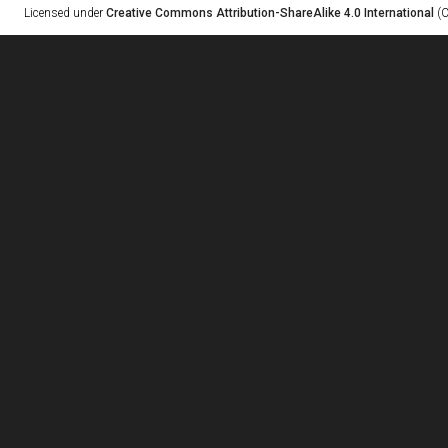
Licensed under
Creative Commons Attribution-ShareAlike 4.0 International
(C