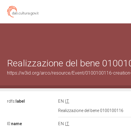
Realizzazione del bene 0100
https://w3id.org/arco/resource/Event/0100100116-creation
rdfs:
label
EN
IT
Realizzazione del bene 0100100116
l0:
name
EN
IT