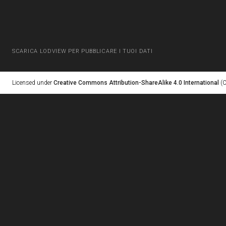
SCARICA LODVIEW PER PUBBLICARE I TUOI DATI
Licensed under
Creative Commons Attribution-ShareAlike 4.0 International
(C