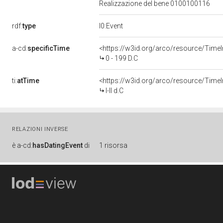
Realizzazione del bene 0100100116
rdf:
type
l0:Event
a-cd:
specificTime
<https://w3id.org/arco/resource/TimeI
0 - 199 D.C
ti:
atTime
<https://w3id.org/arco/resource/TimeInt
I-II d.C
RELAZIONI INVERSE
è
a-cd:
hasDatingEvent
di
1 risorsa