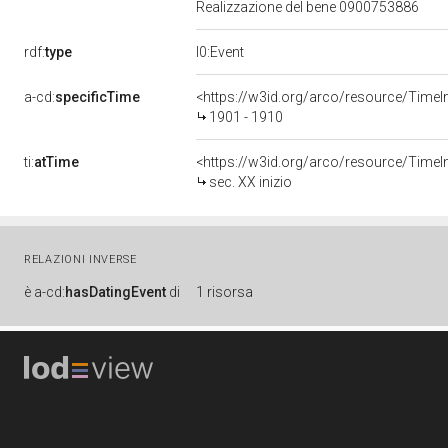
Realizzazione del bene 0900753886
rdf:
type
l0:Event
a-cd:
specificTime
<https://w3id.org/arco/resource/TimeI
1901 - 1910
ti:
atTime
<https://w3id.org/arco/resource/TimeInt
sec. XX inizio
RELAZIONI INVERSE
è
a-cd:
hasDatingEvent
di
1 risorsa