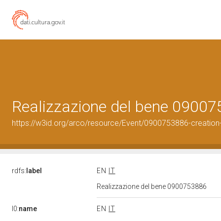
Realizzazione del bene 0900
https://w3id.org/arco/resource/Event/0900753886-creation
rdfs:
label
EN
IT
Realizzazione del bene 0900753886
l0:
name
EN
IT