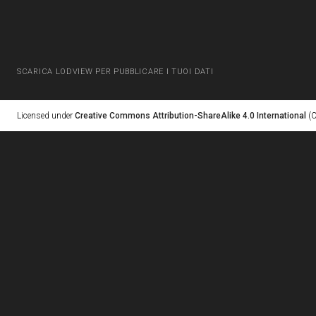
SCARICA LODVIEW PER PUBBLICARE I TUOI DATI
Licensed under
Creative Commons Attribution-ShareAlike 4.0 International
(C