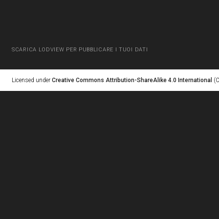
SCARICA LODVIEW PER PUBBLICARE I TUOI DATI
Licensed under
Creative Commons Attribution-ShareAlike 4.0 International
(C