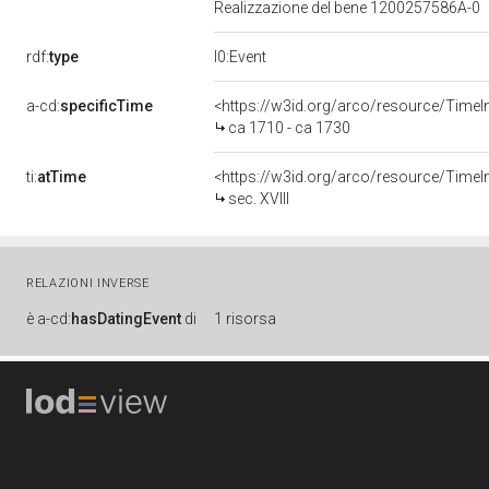
Realizzazione del bene 1200257586A-0
rdf:
type
l0:Event
a-cd:
specificTime
<https://w3id.org/arco/resource/TimeI
ca 1710 - ca 1730
ti:
atTime
<https://w3id.org/arco/resource/TimeInt
sec. XVIII
RELAZIONI INVERSE
è
a-cd:
hasDatingEvent
di
1 risorsa