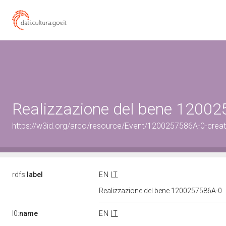
Realizzazione del bene 1200
https://w3id.org/arco/resource/Event/1200257586A-0-creat
rdfs:
label
EN
IT
Realizzazione del bene 1200257586A-0
l0:
name
EN
IT